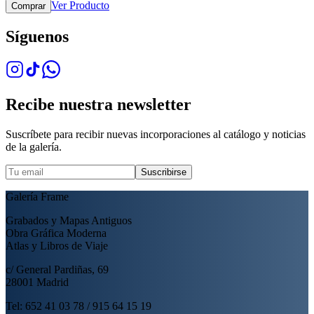
Ver Producto
Comprar
Síguenos
Recibe nuestra newsletter
Suscríbete para recibir nuevas incorporaciones al catálogo y noticias
de la galería.
Suscribirse
Galería Frame
Grabados y Mapas Antiguos
Obra Gráfica Moderna
Atlas y Libros de Viaje
c/ General Pardiñas, 69
28001 Madrid
Tel: 652 41 03 78 / 915 64 15 19