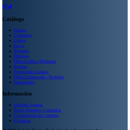
Catálogo
Mapas
Grabados
Libros
Goya
Piranesi
Dibujos
Obra Gráfica Moderna
Posters
Fotografía Antigua
Obra Enmarcada - Regalos
Novedades
Información
Quiénes Somos
Sobre Nuestros Grabados
Condiciones de Compra
Contacto