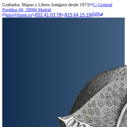
Grabados, Mapas y Libros Antiguos desde 1973
|
C/ General
Pardiñas 69, 28006 Madrid
info@frame.es
652 41 03 78
915 64 15 19
|