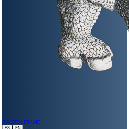
GALERÍA FRAME
|
ES
EN