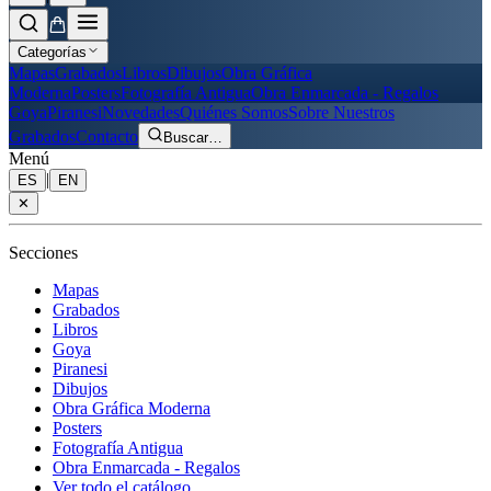
Categorías
Mapas
Grabados
Libros
Dibujos
Obra Gráfica
Moderna
Posters
Fotografía Antigua
Obra Enmarcada - Regalos
Goya
Piranesi
Novedades
Quiénes Somos
Sobre Nuestros
Grabados
Contacto
Buscar
…
Menú
|
ES
EN
✕
Secciones
Mapas
Grabados
Libros
Goya
Piranesi
Dibujos
Obra Gráfica Moderna
Posters
Fotografía Antigua
Obra Enmarcada - Regalos
Ver todo el catálogo