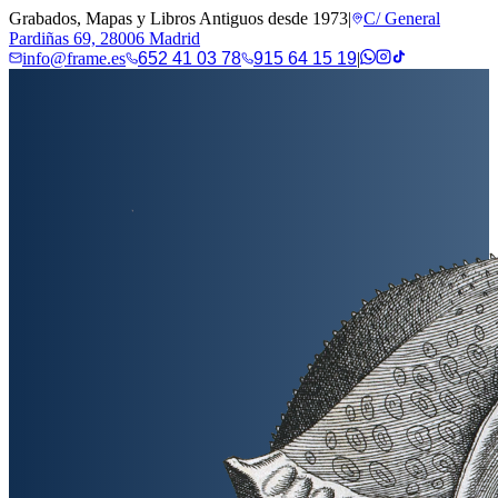
Grabados, Mapas y Libros Antiguos desde 1973
|
C/ General
Pardiñas 69, 28006 Madrid
info@frame.es
652 41 03 78
915 64 15 19
|