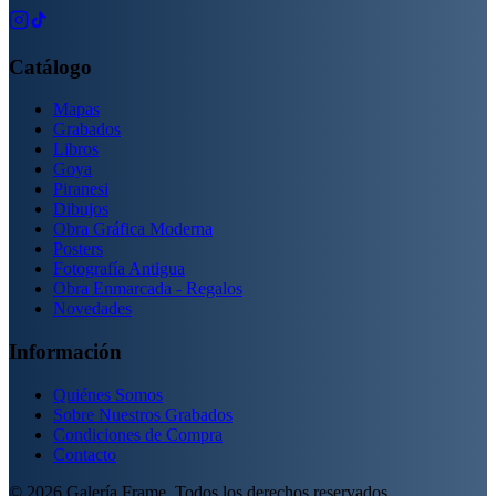
Catálogo
Mapas
Grabados
Libros
Goya
Piranesi
Dibujos
Obra Gráfica Moderna
Posters
Fotografía Antigua
Obra Enmarcada - Regalos
Novedades
Información
Quiénes Somos
Sobre Nuestros Grabados
Condiciones de Compra
Contacto
©
2026
Galería Frame. Todos los derechos reservados.