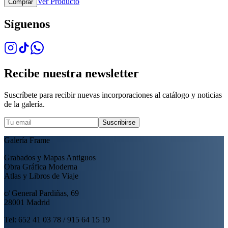
Ver Producto
Comprar
Síguenos
Recibe nuestra newsletter
Suscríbete para recibir nuevas incorporaciones al catálogo y noticias
de la galería.
Suscribirse
Galería Frame
Grabados y Mapas Antiguos
Obra Gráfica Moderna
Atlas y Libros de Viaje
c/ General Pardiñas, 69
28001 Madrid
Tel: 652 41 03 78 / 915 64 15 19