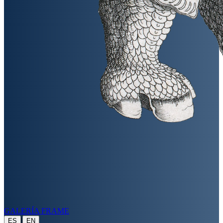
GALERÍA FRAME
|
ES
EN