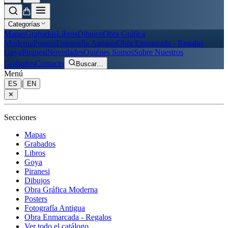
Categorías
Mapas
Grabados
Libros
Dibujos
Obra Gráfica
Moderna
Posters
Fotografía Antigua
Obra Enmarcada - Regalos
Goya
Piranesi
Novedades
Quiénes Somos
Sobre Nuestros
Grabados
Contacto
Buscar
…
Menú
|
ES
EN
✕
Secciones
Mapas
Grabados
Libros
Goya
Piranesi
Dibujos
Obra Gráfica Moderna
Posters
Fotografía Antigua
Obra Enmarcada - Regalos
Ver todo el catálogo