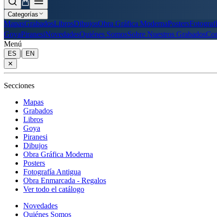
Categorías
Mapas
Grabados
Libros
Dibujos
Obra Gráfica Moderna
Posters
Fotograf
Goya
Piranesi
Novedades
Quiénes Somos
Sobre Nuestros Grabados
Con
Menú
|
ES
EN
✕
Secciones
Mapas
Grabados
Libros
Goya
Piranesi
Dibujos
Obra Gráfica Moderna
Posters
Fotografía Antigua
Obra Enmarcada - Regalos
Ver todo el catálogo
Novedades
Quiénes Somos