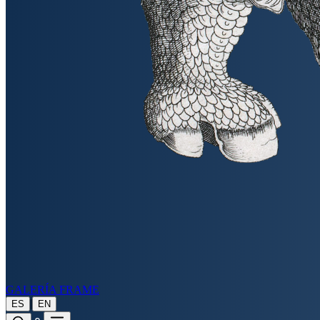
GALERÍA FRAME
|
ES
EN