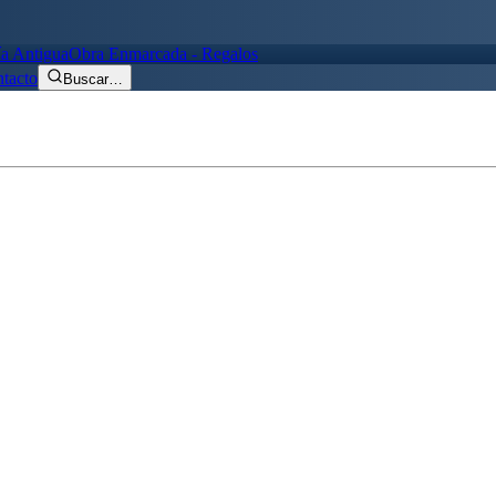
ía Antigua
Obra Enmarcada - Regalos
tacto
Buscar
…