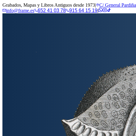
Grabados, Mapas y Libros Antiguos desde 1973
|
C/ General Pardiñ
info@frame.es
652 41 03 78
915 64 15 19
|