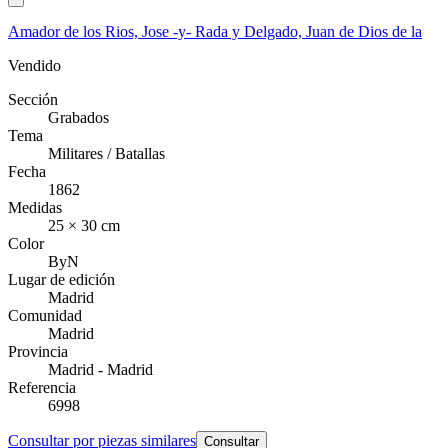
Amador de los Rios, Jose -y- Rada y Delgado, Juan de Dios de la
Vendido
Sección
Grabados
Tema
Militares / Batallas
Fecha
1862
Medidas
25 × 30 cm
Color
ByN
Lugar de edición
Madrid
Comunidad
Madrid
Provincia
Madrid - Madrid
Referencia
6998
Consultar por piezas similares
Consultar