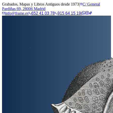
Grabados, Mapas y Libros Antiguos desde 1973
|
C/ General
Pardiñas 69, 28006 Madrid
info@frame.es
652 41 03 78
915 64 15 19
|