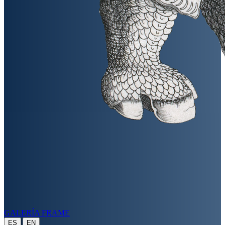
GALERÍA FRAME
|
ES
EN