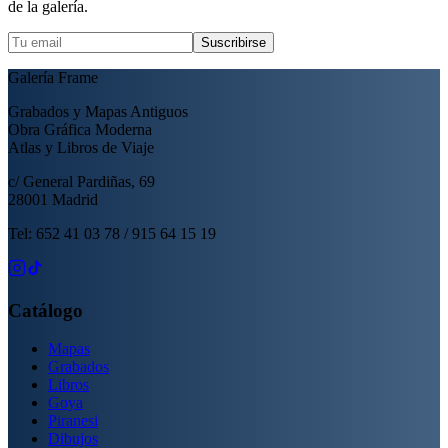
de la galería.
Suscribirse
Galería Frame
Grabados y Mapas Antiguos
Obra Gráfica Moderna
Atlas y Libros de Viaje
c/ General Pardiñas, 69
28001 Madrid
Tel: 652 41 03 78 / 915 64 15 19
Catálogo
Mapas
Grabados
Libros
Goya
Piranesi
Dibujos