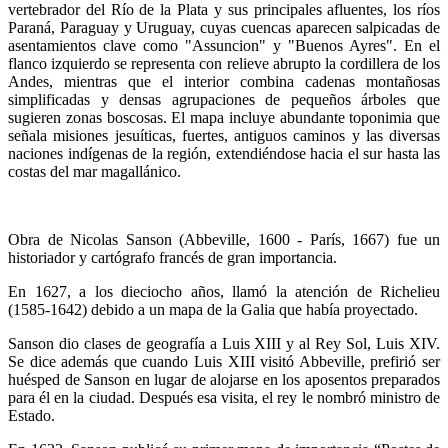
vertebrador del Río de la Plata y sus principales afluentes, los ríos
Paraná, Paraguay y Uruguay, cuyas cuencas aparecen salpicadas de
asentamientos clave como "Assuncion" y "Buenos Ayres". En el
flanco izquierdo se representa con relieve abrupto la cordillera de los
Andes, mientras que el interior combina cadenas montañosas
simplificadas y densas agrupaciones de pequeños árboles que
sugieren zonas boscosas. El mapa incluye abundante toponimia que
señala misiones jesuíticas, fuertes, antiguos caminos y las diversas
naciones indígenas de la región, extendiéndose hacia el sur hasta las
costas del mar magallánico.
Obra de Nicolas Sanson (Abbeville, 1600 - París, 1667) fue un
historiador y cartógrafo francés de gran importancia.
En 1627, a los dieciocho años, llamó la atención de Richelieu
(1585-1642) debido a un mapa de la Galia que había proyectado.
Sanson dio clases de geografía a Luis XIII y al Rey Sol, Luis XIV.
Se dice además que cuando Luis XIII visitó Abbeville, prefirió ser
huésped de Sanson en lugar de alojarse en los aposentos preparados
para él en la ciudad. Después esa visita, el rey le nombró ministro de
Estado.