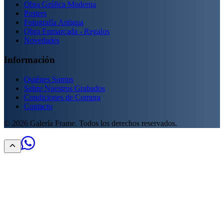
Obra Gráfica Moderna
Posters
Fotografía Antigua
Obra Enmarcada - Regalos
Novedades
Información
Quiénes Somos
Sobre Nuestros Grabados
Condiciones de Compra
Contacto
©
2026
Galería Frame. Todos los derechos reservados.