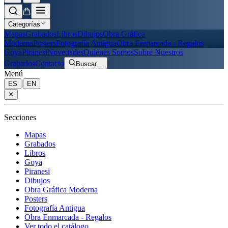
Categorías
Mapas
Grabados
Libros
Dibujos
Obra Gráfica
Moderna
Posters
Fotografía Antigua
Obra Enmarcada - Regalos
Goya
Piranesi
Novedades
Quiénes Somos
Sobre Nuestros
Grabados
Contacto
Buscar
…
Menú
|
ES
EN
✕
Secciones
Mapas
Grabados
Libros
Goya
Piranesi
Dibujos
Obra Gráfica Moderna
Posters
Fotografía Antigua
Obra Enmarcada - Regalos
Ver todo el catálogo