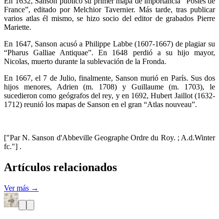
En 1632, Sanson publicó su primer mapa de importancia “Postes de
France”, editado por Melchior Tavernier. Más tarde, tras publicar
varios atlas él mismo, se hizo socio del editor de grabados Pierre
Mariette.
En 1647, Sanson acusó a Philippe Labbe (1607-1667) de plagiar su
“Pharus Galliae Antiquae”. En 1648 perdió a su hijo mayor,
Nicolas, muerto durante la sublevación de la Fronda.
En 1667, el 7 de Julio, finalmente, Sanson murió en París. Sus dos
hijos menores, Adrien (m. 1708) y Guillaume (m. 1703), le
sucedieron como geógrafos del rey, y en 1692, Hubert Jaillot (1632-
1712) reunió los mapas de Sanson en el gran “Atlas nouveau”.
["Par N. Sanson d'Abbeville Geographe Ordre du Roy. ; A.d.Winter
fc."] .
Artículos relacionados
Ver más →