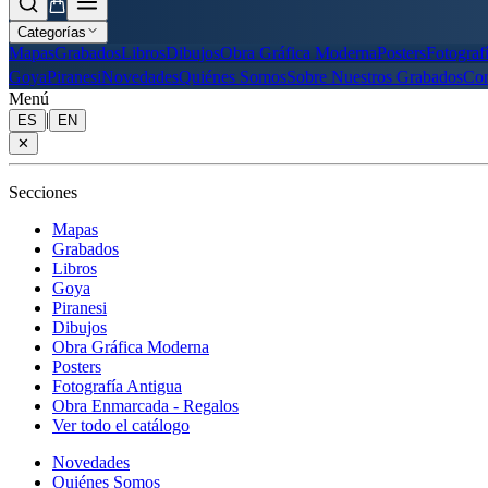
Categorías
Mapas
Grabados
Libros
Dibujos
Obra Gráfica Moderna
Posters
Fotograf
Goya
Piranesi
Novedades
Quiénes Somos
Sobre Nuestros Grabados
Con
Menú
|
ES
EN
✕
Secciones
Mapas
Grabados
Libros
Goya
Piranesi
Dibujos
Obra Gráfica Moderna
Posters
Fotografía Antigua
Obra Enmarcada - Regalos
Ver todo el catálogo
Novedades
Quiénes Somos