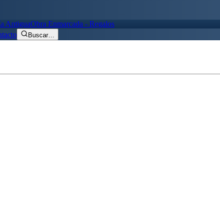
ía Antigua
Obra Enmarcada - Regalos
tacto
Buscar
…