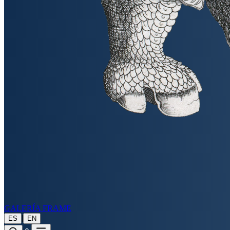
GALERÍA FRAME
|
ES
EN