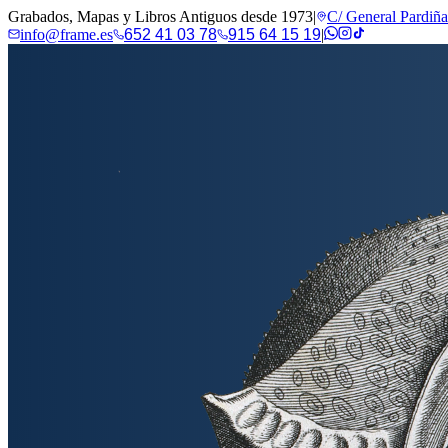
Grabados, Mapas y Libros Antiguos desde 1973
|
C/ General Pardiñ
info@frame.es
652 41 03 78
915 64 15 19
|