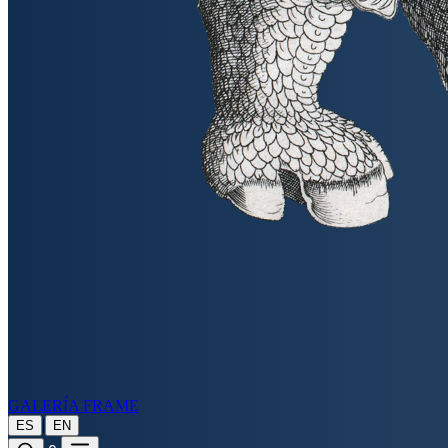
GALERÍA FRAME
|
ES
EN