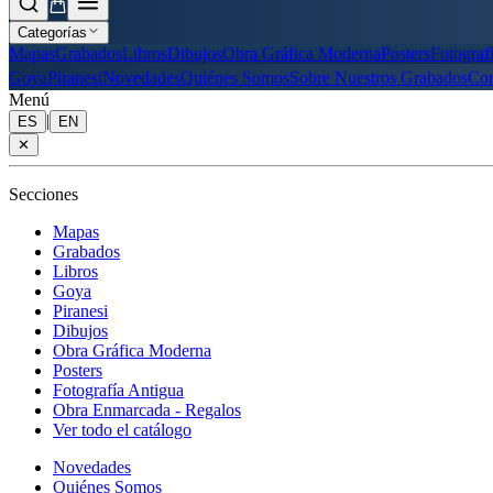
Categorías
Mapas
Grabados
Libros
Dibujos
Obra Gráfica Moderna
Posters
Fotograf
Goya
Piranesi
Novedades
Quiénes Somos
Sobre Nuestros Grabados
Con
Menú
|
ES
EN
✕
Secciones
Mapas
Grabados
Libros
Goya
Piranesi
Dibujos
Obra Gráfica Moderna
Posters
Fotografía Antigua
Obra Enmarcada - Regalos
Ver todo el catálogo
Novedades
Quiénes Somos