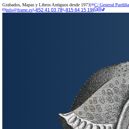
Grabados, Mapas y Libros Antiguos desde 1973
|
C/ General Pardiñ
info@frame.es
652 41 03 78
915 64 15 19
|