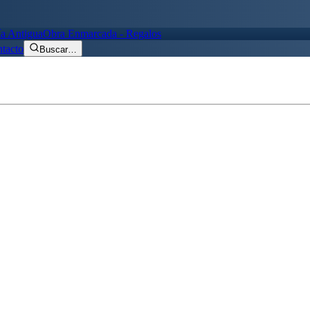
ía Antigua
Obra Enmarcada - Regalos
tacto
Buscar
…