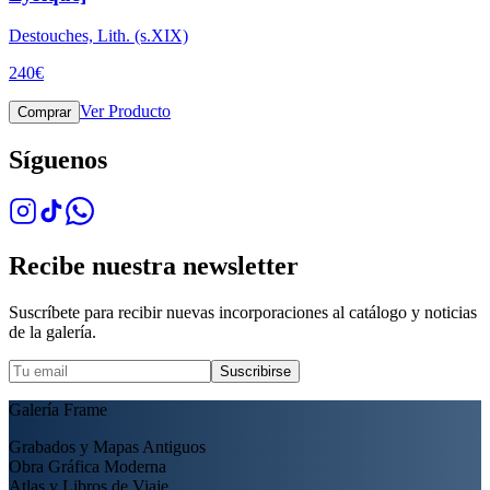
Destouches, Lith. (s.XIX)
240
€
Ver Producto
Comprar
Síguenos
Recibe nuestra newsletter
Suscríbete para recibir nuevas incorporaciones al catálogo y noticias
de la galería.
Suscribirse
Galería Frame
Grabados y Mapas Antiguos
Obra Gráfica Moderna
Atlas y Libros de Viaje