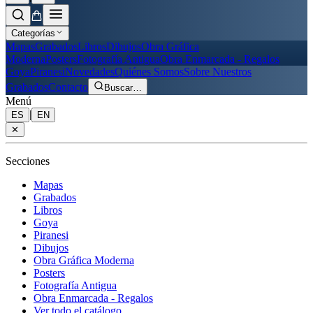
Categorías
Mapas
Grabados
Libros
Dibujos
Obra Gráfica
Moderna
Posters
Fotografía Antigua
Obra Enmarcada - Regalos
Goya
Piranesi
Novedades
Quiénes Somos
Sobre Nuestros
Grabados
Contacto
Buscar
…
Menú
|
ES
EN
✕
Secciones
Mapas
Grabados
Libros
Goya
Piranesi
Dibujos
Obra Gráfica Moderna
Posters
Fotografía Antigua
Obra Enmarcada - Regalos
Ver todo el catálogo