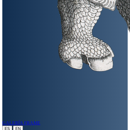
GALERÍA FRAME
|
ES
EN