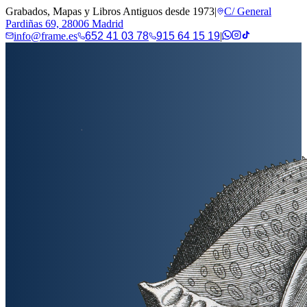
Grabados, Mapas y Libros Antiguos desde 1973
|
C/ General
Pardiñas 69, 28006 Madrid
info@frame.es
652 41 03 78
915 64 15 19
|