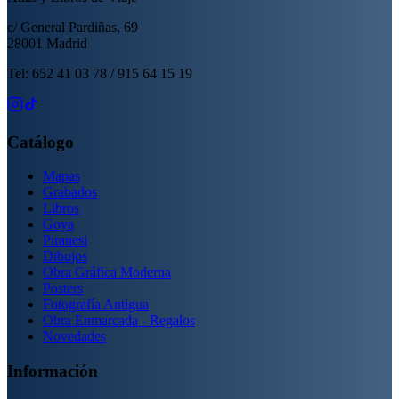
c/ General Pardiñas, 69
28001 Madrid
Tel: 652 41 03 78 / 915 64 15 19
Catálogo
Mapas
Grabados
Libros
Goya
Piranesi
Dibujos
Obra Gráfica Moderna
Posters
Fotografía Antigua
Obra Enmarcada - Regalos
Novedades
Información