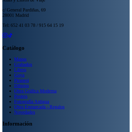
c/ General Pardiñas, 69
28001 Madrid
Tel: 652 41 03 78 / 915 64 15 19
Catálogo
Mapas
Grabados
Libros
Goya
Piranesi
Dibujos
Obra Gráfica Moderna
Posters
Fotografía Antigua
Obra Enmarcada - Regalos
Novedades
Información