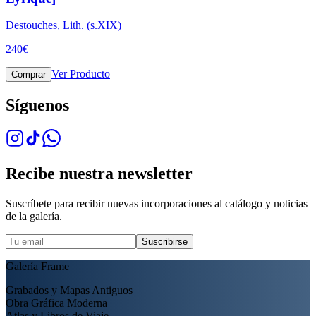
Destouches, Lith. (s.XIX)
240
€
Ver Producto
Comprar
Síguenos
Recibe nuestra newsletter
Suscríbete para recibir nuevas incorporaciones al catálogo y noticias
de la galería.
Suscribirse
Galería Frame
Grabados y Mapas Antiguos
Obra Gráfica Moderna
Atlas y Libros de Viaje