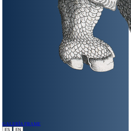
GALERÍA FRAME
|
ES
EN