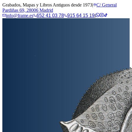
Grabados, Mapas y Libros Antiguos desde 1973
|
C/ General
Pardiñas 69, 28006 Madrid
info@frame.es
652 41 03 78
915 64 15 19
|