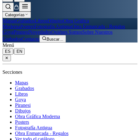
Categorías
Mapas
Grabados
Libros
Dibujos
Obra Gráfica
Moderna
Posters
Fotografía Antigua
Obra Enmarcada - Regalos
Goya
Piranesi
Novedades
Quiénes Somos
Sobre Nuestros
Grabados
Contacto
Buscar
…
Menú
|
ES
EN
✕
Secciones
Mapas
Grabados
Libros
Goya
Piranesi
Dibujos
Obra Gráfica Moderna
Posters
Fotografía Antigua
Obra Enmarcada - Regalos
Ver todo el catálogo