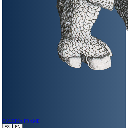
GALERÍA FRAME
|
ES
EN