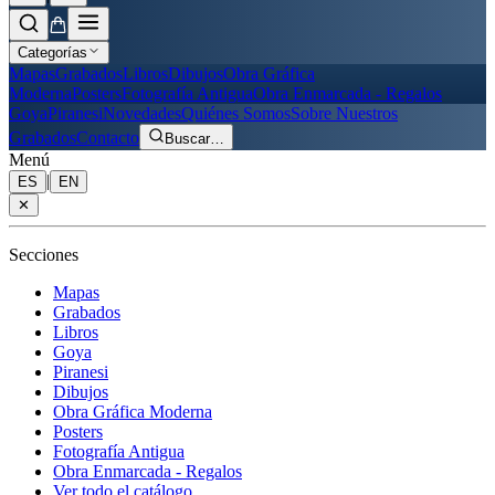
Categorías
Mapas
Grabados
Libros
Dibujos
Obra Gráfica
Moderna
Posters
Fotografía Antigua
Obra Enmarcada - Regalos
Goya
Piranesi
Novedades
Quiénes Somos
Sobre Nuestros
Grabados
Contacto
Buscar
…
Menú
|
ES
EN
✕
Secciones
Mapas
Grabados
Libros
Goya
Piranesi
Dibujos
Obra Gráfica Moderna
Posters
Fotografía Antigua
Obra Enmarcada - Regalos
Ver todo el catálogo