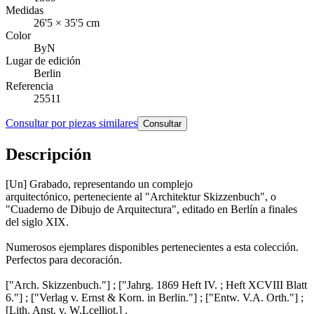
Medidas
26'5 × 35'5 cm
Color
ByN
Lugar de edición
Berlin
Referencia
25511
Consultar por piezas similares
Consultar
Descripción
[Un] Grabado, representando un complejo
arquitectónico, perteneciente al "Architektur Skizzenbuch", o
"Cuaderno de Dibujo de Arquitectura", editado en Berlín a finales
del siglo XIX.
Numerosos ejemplares disponibles pertenecientes a esta colección.
Perfectos para decoración.
["Arch. Skizzenbuch."] ; ["Jahrg. 1869 Heft IV. ; Heft XCVIII Blatt
6."] ; ["Verlag v. Ernst & Korn. in Berlin."] ; ["Entw. V.A. Orth."] ;
[Lith. Anst. v. W.Lcelliot.] .