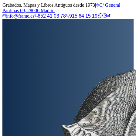
Grabados, Mapas y Libros Antiguos desde 1973
|
C/ General
Pardiñas 69, 28006 Madrid
info@frame.es
652 41 03 78
915 64 15 19
|