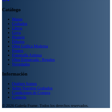
Catálogo
Mapas
Grabados
Libros
Goya
Piranesi
Dibujos
Obra Gráfica Moderna
Posters
Fotografía Antigua
Obra Enmarcada - Regalos
Novedades
Información
Quiénes Somos
Sobre Nuestros Grabados
Condiciones de Compra
Contacto
©
2026
Galería Frame. Todos los derechos reservados.