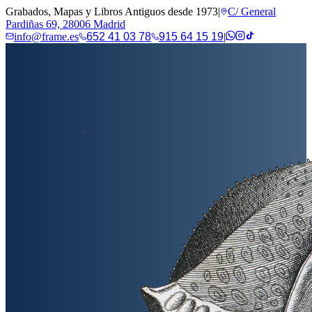
Grabados, Mapas y Libros Antiguos desde 1973
|
C/ General
Pardiñas 69, 28006 Madrid
info@frame.es
652 41 03 78
915 64 15 19
|