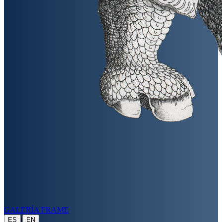
GALERÍA FRAME
|
ES
EN