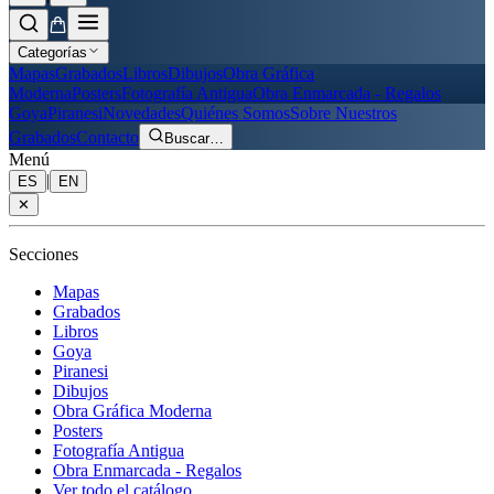
Categorías
Mapas
Grabados
Libros
Dibujos
Obra Gráfica
Moderna
Posters
Fotografía Antigua
Obra Enmarcada - Regalos
Goya
Piranesi
Novedades
Quiénes Somos
Sobre Nuestros
Grabados
Contacto
Buscar
…
Menú
|
ES
EN
✕
Secciones
Mapas
Grabados
Libros
Goya
Piranesi
Dibujos
Obra Gráfica Moderna
Posters
Fotografía Antigua
Obra Enmarcada - Regalos
Ver todo el catálogo