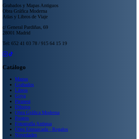
Grabados y Mapas Antiguos
Obra Gráfica Moderna
Atlas y Libros de Viaje
c/ General Pardiñas, 69
28001 Madrid
Tel: 652 41 03 78 / 915 64 15 19
Catálogo
Mapas
Grabados
Libros
Goya
Piranesi
Dibujos
Obra Gráfica Moderna
Posters
Fotografía Antigua
Obra Enmarcada - Regalos
Novedades