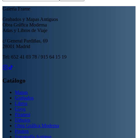
Galería Frame
Grabados y Mapas Antiguos
Obra Gráfica Moderna
Atlas y Libros de Viaje
c/ General Pardiñas, 69
28001 Madrid
Tel: 652 41 03 78 / 915 64 15 19
Catálogo
Mapas
Grabados
Libros
Goya
Piranesi
Dibujos
Obra Gráfica Moderna
Posters
Fotografía Antigua