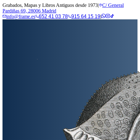
Grabados, Mapas y Libros Antiguos desde 1973
|
C/ General
Pardiñas 69, 28006 Madrid
info@frame.es
652 41 03 78
915 64 15 19
|