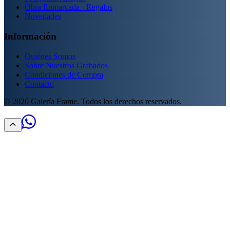
Obra Enmarcada - Regalos
Novedades
Información
Quiénes Somos
Sobre Nuestros Grabados
Condiciones de Compra
Contacto
©
2026
Galería Frame. Todos los derechos reservados.