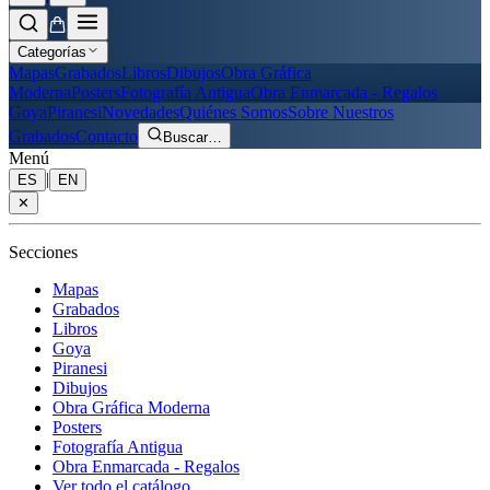
Categorías
Mapas
Grabados
Libros
Dibujos
Obra Gráfica
Moderna
Posters
Fotografía Antigua
Obra Enmarcada - Regalos
Goya
Piranesi
Novedades
Quiénes Somos
Sobre Nuestros
Grabados
Contacto
Buscar
…
Menú
|
ES
EN
✕
Secciones
Mapas
Grabados
Libros
Goya
Piranesi
Dibujos
Obra Gráfica Moderna
Posters
Fotografía Antigua
Obra Enmarcada - Regalos
Ver todo el catálogo