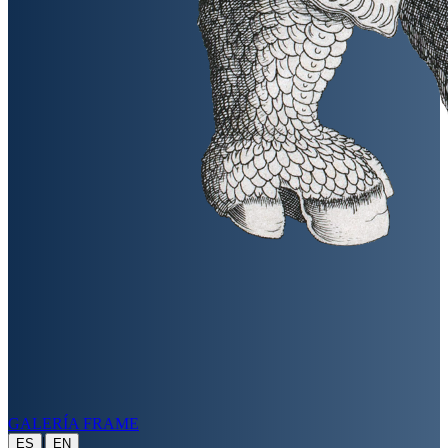
GALERÍA FRAME
|
ES
EN