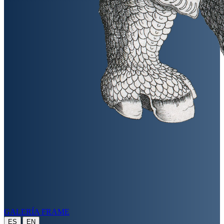
GALERÍA FRAME
|
ES
EN