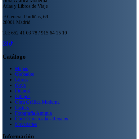
Obra Gráfica Moderna
Atlas y Libros de Viaje
c/ General Pardiñas, 69
28001 Madrid
Tel: 652 41 03 78 / 915 64 15 19
Catálogo
Mapas
Grabados
Libros
Goya
Piranesi
Dibujos
Obra Gráfica Moderna
Posters
Fotografía Antigua
Obra Enmarcada - Regalos
Novedades
Información