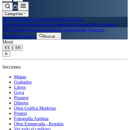
Categorías
Mapas
Grabados
Libros
Dibujos
Obra Gráfica
Moderna
Posters
Fotografía Antigua
Obra Enmarcada - Regalos
Goya
Piranesi
Novedades
Quiénes Somos
Sobre Nuestros
Grabados
Contacto
Buscar
…
Menú
|
ES
EN
✕
Secciones
Mapas
Grabados
Libros
Goya
Piranesi
Dibujos
Obra Gráfica Moderna
Posters
Fotografía Antigua
Obra Enmarcada - Regalos
Ver todo el catálogo