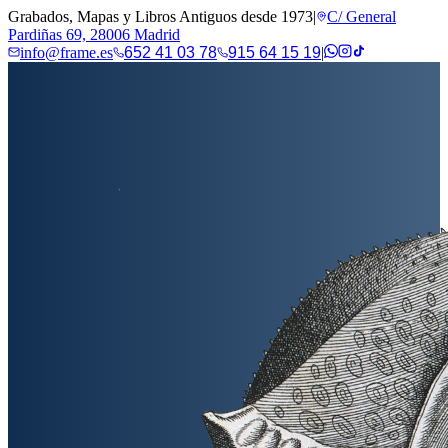
Grabados, Mapas y Libros Antiguos desde 1973
|
C/ General
Pardiñas 69, 28006 Madrid
info@frame.es
652 41 03 78
915 64 15 19
|