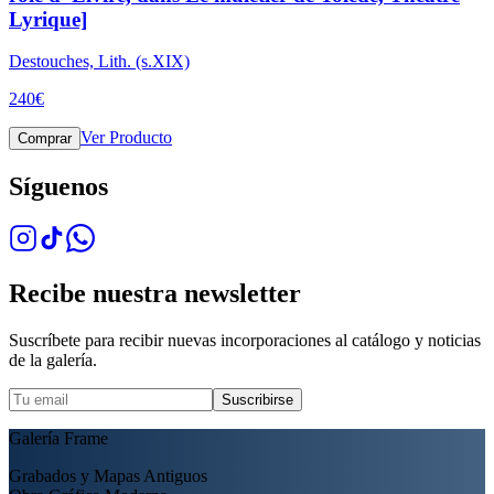
Lyrique]
Destouches, Lith. (s.XIX)
240
€
Ver Producto
Comprar
Síguenos
Recibe nuestra newsletter
Suscríbete para recibir nuevas incorporaciones al catálogo y noticias
de la galería.
Suscribirse
Galería Frame
Grabados y Mapas Antiguos