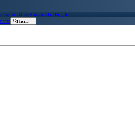
ía Antigua
Obra Enmarcada - Regalos
tacto
Buscar
…