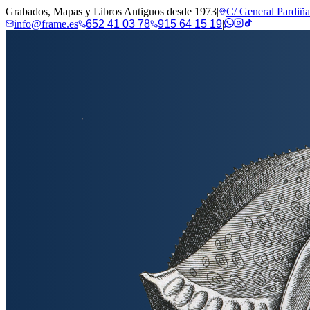
Grabados, Mapas y Libros Antiguos desde 1973
|
C/ General Pardiñ
info@frame.es
652 41 03 78
915 64 15 19
|