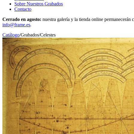
Sobre Nuestros Grabados
Contacto
Cerrado en agosto:
nuestra galería y la tienda online permanecerán c
info@frame.es
.
Catálogo
/
Grabados
/
Celestes