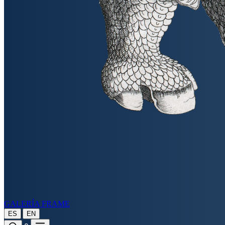
GALERÍA FRAME
|
ES
EN