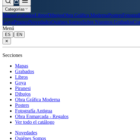
Categorías
Mapas
Grabados
Libros
Dibujos
Obra Gráfica Moderna
Posters
Fotograf
Goya
Piranesi
Novedades
Quiénes Somos
Sobre Nuestros Grabados
Con
Menú
|
ES
EN
✕
Secciones
Mapas
Grabados
Libros
Goya
Piranesi
Dibujos
Obra Gráfica Moderna
Posters
Fotografía Antigua
Obra Enmarcada - Regalos
Ver todo el catálogo
Novedades
Quiénes Somos