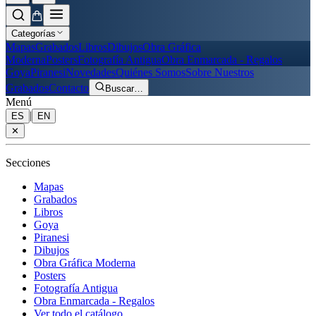
Categorías
Mapas
Grabados
Libros
Dibujos
Obra Gráfica
Moderna
Posters
Fotografía Antigua
Obra Enmarcada - Regalos
Goya
Piranesi
Novedades
Quiénes Somos
Sobre Nuestros
Grabados
Contacto
Buscar
…
Menú
|
ES
EN
✕
Secciones
Mapas
Grabados
Libros
Goya
Piranesi
Dibujos
Obra Gráfica Moderna
Posters
Fotografía Antigua
Obra Enmarcada - Regalos
Ver todo el catálogo