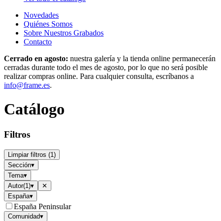
Novedades
Quiénes Somos
Sobre Nuestros Grabados
Contacto
Cerrado en agosto:
nuestra galería y la tienda online permanecerán
cerradas durante todo el mes de agosto, por lo que no será posible
realizar compras online. Para cualquier consulta, escríbanos a
info@frame.es
.
Catálogo
Filtros
Limpiar filtros
(
1
)
Sección
▾
Tema
▾
Autor
(
1
)
▾
✕
España
▾
España Peninsular
Comunidad
▾