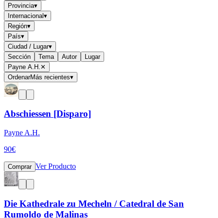
Provincia
▾
Internacional
▾
Región
▾
País
▾
Ciudad / Lugar
▾
Sección
Tema
Autor
Lugar
Payne A.H.
✕
Ordenar
Más recientes
▾
Abschiessen [Disparo]
Payne A.H.
90
€
Ver Producto
Comprar
Die Kathedrale zu Mecheln / Catedral de San
Rumoldo de Malinas