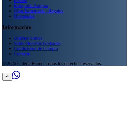
Posters
Fotografía Antigua
Obra Enmarcada - Regalos
Novedades
Información
Quiénes Somos
Sobre Nuestros Grabados
Condiciones de Compra
Contacto
©
2026
Galería Frame. Todos los derechos reservados.