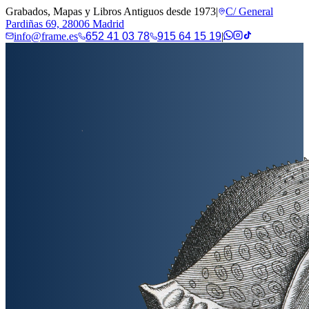
Grabados, Mapas y Libros Antiguos desde 1973
|
C/ General
Pardiñas 69, 28006 Madrid
info@frame.es
652 41 03 78
915 64 15 19
|