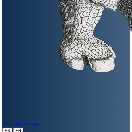
GALERÍA FRAME
|
ES
EN