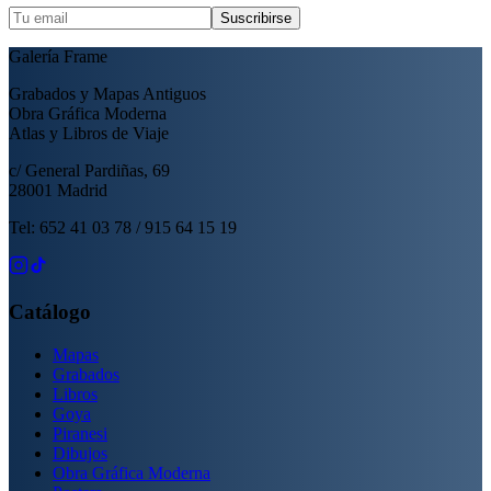
Suscribirse
Galería Frame
Grabados y Mapas Antiguos
Obra Gráfica Moderna
Atlas y Libros de Viaje
c/ General Pardiñas, 69
28001 Madrid
Tel: 652 41 03 78 / 915 64 15 19
Catálogo
Mapas
Grabados
Libros
Goya
Piranesi
Dibujos
Obra Gráfica Moderna