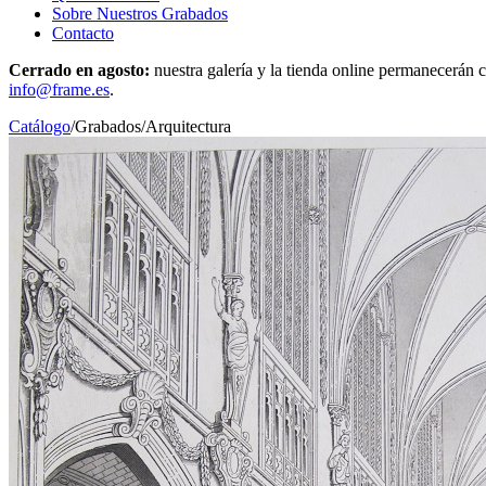
Sobre Nuestros Grabados
Contacto
Cerrado en agosto:
nuestra galería y la tienda online permanecerán c
info@frame.es
.
Catálogo
/
Grabados
/
Arquitectura