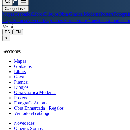
Categorías
Mapas
Grabados
Libros
Dibujos
Obra Gráfica Moderna
Posters
Fotograf
Goya
Piranesi
Novedades
Quiénes Somos
Sobre Nuestros Grabados
Con
Menú
|
ES
EN
✕
Secciones
Mapas
Grabados
Libros
Goya
Piranesi
Dibujos
Obra Gráfica Moderna
Posters
Fotografía Antigua
Obra Enmarcada - Regalos
Ver todo el catálogo
Novedades
Quiénes Somos