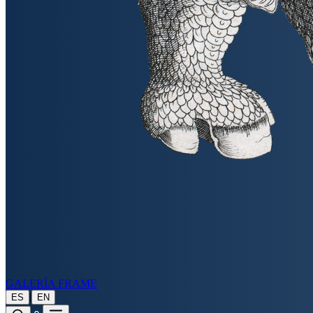
GALERÍA FRAME
|
ES
EN