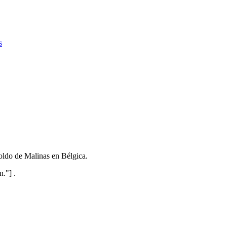
s
moldo de Malinas en Bélgica.
."] .