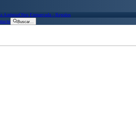
ía Antigua
Obra Enmarcada - Regalos
tacto
Buscar
…