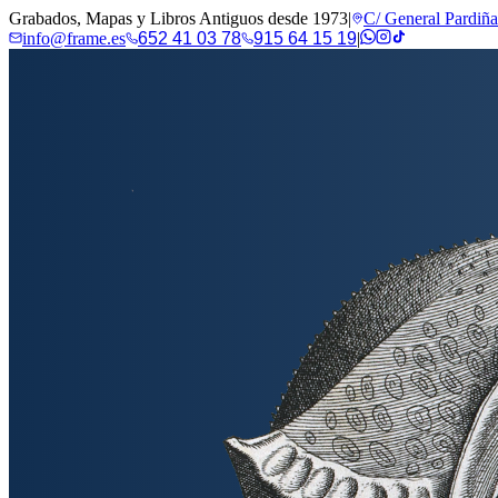
Grabados, Mapas y Libros Antiguos desde 1973
|
C/ General Pardiñ
info@frame.es
652 41 03 78
915 64 15 19
|