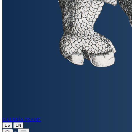
GALERÍA FRAME
|
ES
EN