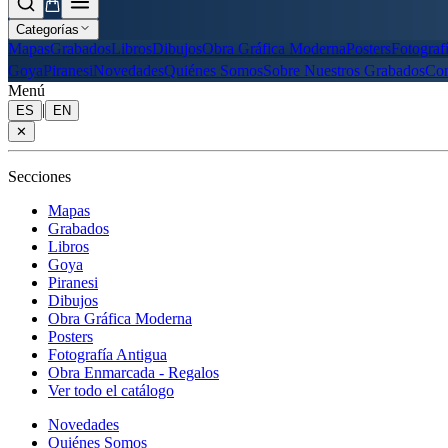
Categorías
Mapas
Grabados
Libros
Dibujos
Obra Gráfica Moderna
Posters
Fotograf
Goya
Piranesi
Novedades
Quiénes Somos
Sobre Nuestros Grabados
Con
Menú
|
ES
EN
✕
Secciones
Mapas
Grabados
Libros
Goya
Piranesi
Dibujos
Obra Gráfica Moderna
Posters
Fotografía Antigua
Obra Enmarcada - Regalos
Ver todo el catálogo
Novedades
Quiénes Somos