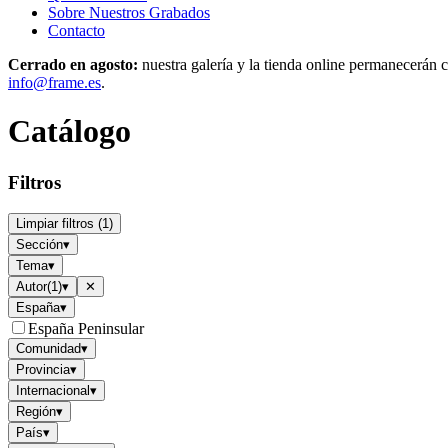
Sobre Nuestros Grabados
Contacto
Cerrado en agosto:
nuestra galería y la tienda online permanecerán c
info@frame.es
.
Catálogo
Filtros
Limpiar filtros
(
1
)
Sección
▾
Tema
▾
Autor
(
1
)
▾
✕
España
▾
España Peninsular
Comunidad
▾
Provincia
▾
Internacional
▾
Región
▾
País
▾