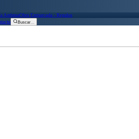
ía Antigua
Obra Enmarcada - Regalos
tacto
Buscar
…