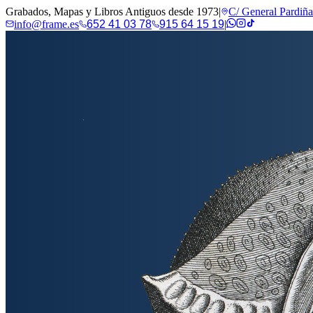
Grabados, Mapas y Libros Antiguos desde 1973
|
C/ General Pardiñ
info@frame.es
652 41 03 78
915 64 15 19
|