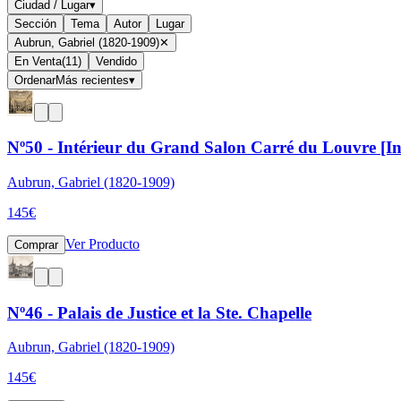
Ciudad / Lugar
▾
Sección
Tema
Autor
Lugar
Aubrun, Gabriel (1820-1909)
✕
En Venta
(
11
)
Vendido
Ordenar
Más recientes
▾
Nº50 - Intérieur du Grand Salon Carré du Louvre [In
Aubrun, Gabriel (1820-1909)
145
€
Ver Producto
Comprar
Nº46 - Palais de Justice et la Ste. Chapelle
Aubrun, Gabriel (1820-1909)
145
€