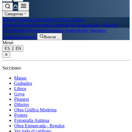
Categorías
Mapas
Grabados
Libros
Dibujos
Obra Gráfica
Moderna
Posters
Fotografía Antigua
Obra Enmarcada - Regalos
Goya
Piranesi
Novedades
Quiénes Somos
Sobre Nuestros
Grabados
Contacto
Buscar
…
Menú
|
ES
EN
✕
Secciones
Mapas
Grabados
Libros
Goya
Piranesi
Dibujos
Obra Gráfica Moderna
Posters
Fotografía Antigua
Obra Enmarcada - Regalos
Ver todo el catálogo