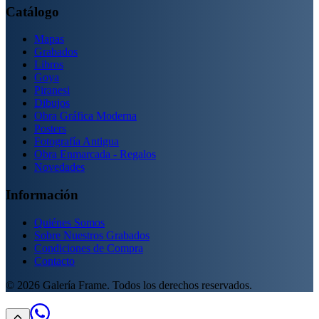
Catálogo
Mapas
Grabados
Libros
Goya
Piranesi
Dibujos
Obra Gráfica Moderna
Posters
Fotografía Antigua
Obra Enmarcada - Regalos
Novedades
Información
Quiénes Somos
Sobre Nuestros Grabados
Condiciones de Compra
Contacto
©
2026
Galería Frame. Todos los derechos reservados.