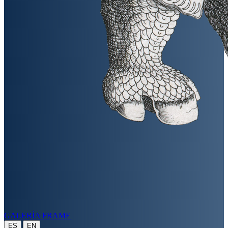
GALERÍA FRAME
|
ES
EN