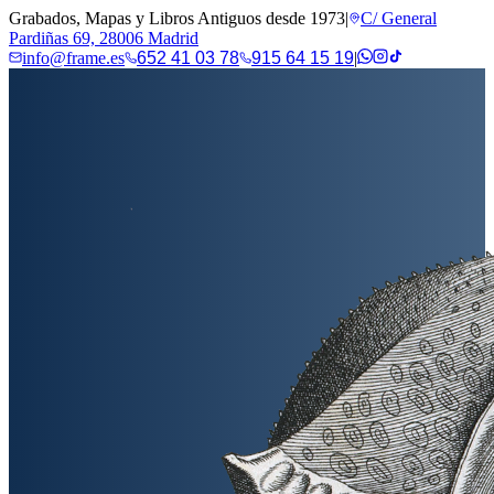
Grabados, Mapas y Libros Antiguos desde 1973
|
C/ General
Pardiñas 69, 28006 Madrid
info@frame.es
652 41 03 78
915 64 15 19
|