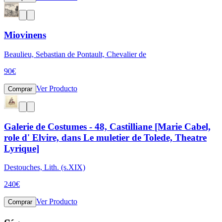
Miovinens
Beaulieu, Sebastian de Pontault, Chevalier de
90
€
Ver Producto
Comprar
Galerie de Costumes - 48, Castilliane [Marie Cabel,
role d' Elvire, dans Le muletier de Tolede, Theatre
Lyrique]
Destouches, Lith. (s.XIX)
240
€
Ver Producto
Comprar