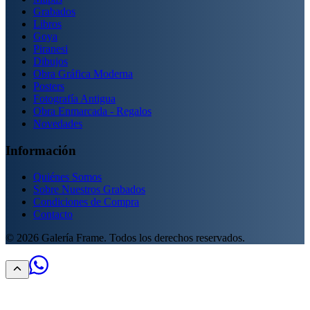
Grabados
Libros
Goya
Piranesi
Dibujos
Obra Gráfica Moderna
Posters
Fotografía Antigua
Obra Enmarcada - Regalos
Novedades
Información
Quiénes Somos
Sobre Nuestros Grabados
Condiciones de Compra
Contacto
©
2026
Galería Frame. Todos los derechos reservados.