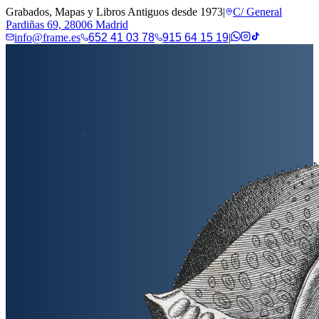
Grabados, Mapas y Libros Antiguos desde 1973
|
C/ General
Pardiñas 69, 28006 Madrid
info@frame.es
652 41 03 78
915 64 15 19
|