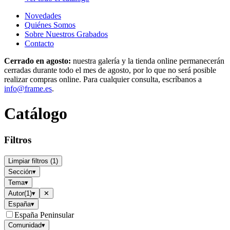
Novedades
Quiénes Somos
Sobre Nuestros Grabados
Contacto
Cerrado en agosto:
nuestra galería y la tienda online permanecerán
cerradas durante todo el mes de agosto, por lo que no será posible
realizar compras online. Para cualquier consulta, escríbanos a
info@frame.es
.
Catálogo
Filtros
Limpiar filtros
(
1
)
Sección
▾
Tema
▾
Autor
(
1
)
▾
✕
España
▾
España Peninsular
Comunidad
▾