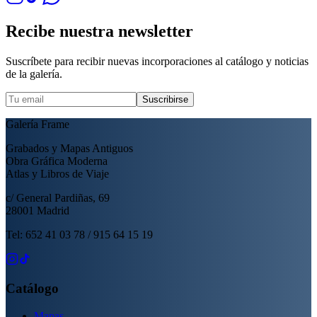
Recibe nuestra newsletter
Suscríbete para recibir nuevas incorporaciones al catálogo y noticias
de la galería.
Suscribirse
Galería Frame
Grabados y Mapas Antiguos
Obra Gráfica Moderna
Atlas y Libros de Viaje
c/ General Pardiñas, 69
28001 Madrid
Tel: 652 41 03 78 / 915 64 15 19
Catálogo
Mapas