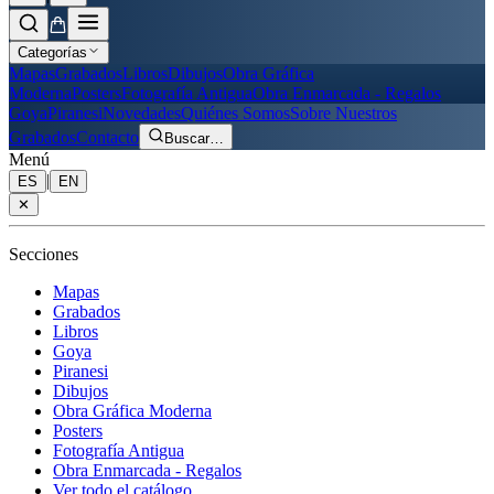
Categorías
Mapas
Grabados
Libros
Dibujos
Obra Gráfica
Moderna
Posters
Fotografía Antigua
Obra Enmarcada - Regalos
Goya
Piranesi
Novedades
Quiénes Somos
Sobre Nuestros
Grabados
Contacto
Buscar
…
Menú
|
ES
EN
✕
Secciones
Mapas
Grabados
Libros
Goya
Piranesi
Dibujos
Obra Gráfica Moderna
Posters
Fotografía Antigua
Obra Enmarcada - Regalos
Ver todo el catálogo