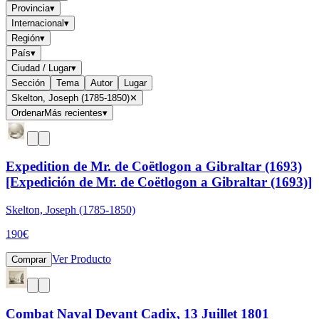
Provincia
▾
Internacional
▾
Región
▾
País
▾
Ciudad / Lugar
▾
Sección
Tema
Autor
Lugar
Skelton, Joseph (1785-1850)
✕
Ordenar
Más recientes
▾
Expedition de Mr. de Coëtlogon a Gibraltar (1693)
[Expedición de Mr. de Coëtlogon a Gibraltar (1693)]
Skelton, Joseph (1785-1850)
190
€
Ver Producto
Comprar
Combat Naval Devant Cadix, 13 Juillet 1801