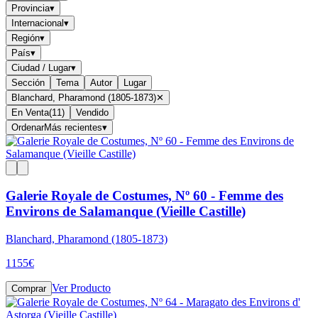
Provincia
▾
Internacional
▾
Región
▾
País
▾
Ciudad / Lugar
▾
Sección
Tema
Autor
Lugar
Blanchard, Pharamond (1805-1873)
✕
En Venta
(
11
)
Vendido
Ordenar
Más recientes
▾
Galerie Royale de Costumes, Nº 60 - Femme des
Environs de Salamanque (Vieille Castille)
Blanchard, Pharamond (1805-1873)
1155
€
Ver Producto
Comprar