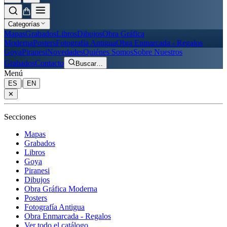
Categorías
Mapas
Grabados
Libros
Dibujos
Obra Gráfica
Moderna
Posters
Fotografía Antigua
Obra Enmarcada - Regalos
Goya
Piranesi
Novedades
Quiénes Somos
Sobre Nuestros
Grabados
Contacto
Buscar
…
Menú
|
ES
EN
✕
Secciones
Mapas
Grabados
Libros
Goya
Piranesi
Dibujos
Obra Gráfica Moderna
Posters
Fotografía Antigua
Obra Enmarcada - Regalos
Ver todo el catálogo