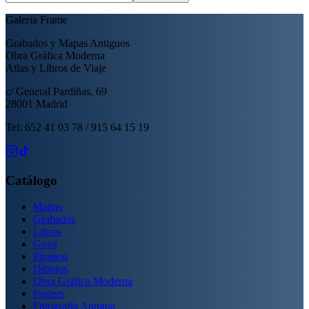
Galería Frame
Grabados y Mapas Antiguos
Obra Gráfica Moderna
Atlas y Libros de Viaje
c/ General Pardiñas, 69
28001 Madrid
Tel: 652 41 03 78 / 915 64 15 19
Catálogo
Mapas
Grabados
Libros
Goya
Piranesi
Dibujos
Obra Gráfica Moderna
Posters
Fotografía Antigua