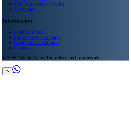
Obra Enmarcada - Regalos
Novedades
Información
Quiénes Somos
Sobre Nuestros Grabados
Condiciones de Compra
Contacto
©
2026
Galería Frame. Todos los derechos reservados.