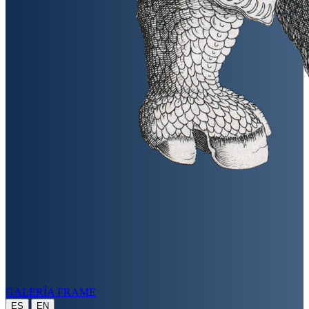
GALERÍA FRAME
|
ES
EN