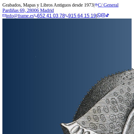
Grabados, Mapas y Libros Antiguos desde 1973
|
C/ General
Pardiñas 69, 28006 Madrid
info@frame.es
652 41 03 78
915 64 15 19
|