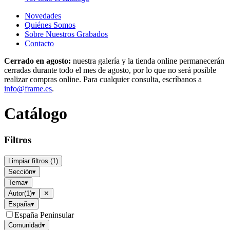
Novedades
Quiénes Somos
Sobre Nuestros Grabados
Contacto
Cerrado en agosto:
nuestra galería y la tienda online permanecerán
cerradas durante todo el mes de agosto, por lo que no será posible
realizar compras online. Para cualquier consulta, escríbanos a
info@frame.es
.
Catálogo
Filtros
Limpiar filtros
(
1
)
Sección
▾
Tema
▾
Autor
(
1
)
▾
✕
España
▾
España Peninsular
Comunidad
▾