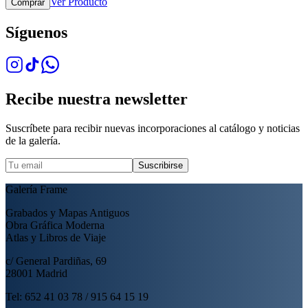
Ver Producto
Comprar
Síguenos
Recibe nuestra newsletter
Suscríbete para recibir nuevas incorporaciones al catálogo y noticias
de la galería.
Suscribirse
Galería Frame
Grabados y Mapas Antiguos
Obra Gráfica Moderna
Atlas y Libros de Viaje
c/ General Pardiñas, 69
28001 Madrid
Tel: 652 41 03 78 / 915 64 15 19