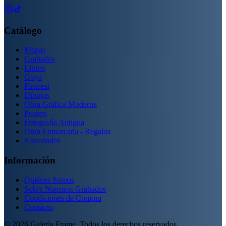
Catálogo
Mapas
Grabados
Libros
Goya
Piranesi
Dibujos
Obra Gráfica Moderna
Posters
Fotografía Antigua
Obra Enmarcada - Regalos
Novedades
Información
Quiénes Somos
Sobre Nuestros Grabados
Condiciones de Compra
Contacto
©
2026
Galería Frame. Todos los derechos reservados.