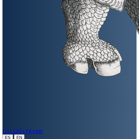
GALERÍA FRAME
|
ES
EN