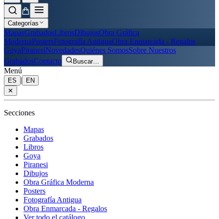
Categorías
Mapas
Grabados
Libros
Dibujos
Obra Gráfica
Moderna
Posters
Fotografía Antigua
Obra Enmarcada - Regalos
Goya
Piranesi
Novedades
Quiénes Somos
Sobre Nuestros
Grabados
Contacto
Buscar
…
Menú
|
ES
EN
✕
Secciones
Mapas
Grabados
Libros
Goya
Piranesi
Dibujos
Obra Gráfica Moderna
Posters
Fotografía Antigua
Obra Enmarcada - Regalos
Ver todo el catálogo