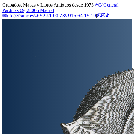
Grabados, Mapas y Libros Antiguos desde 1973
|
C/ General
Pardiñas 69, 28006 Madrid
info@frame.es
652 41 03 78
915 64 15 19
|