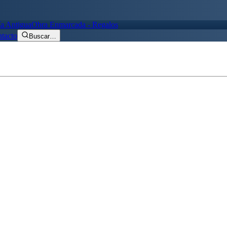
ía Antigua
Obra Enmarcada - Regalos
tacto
Buscar
…