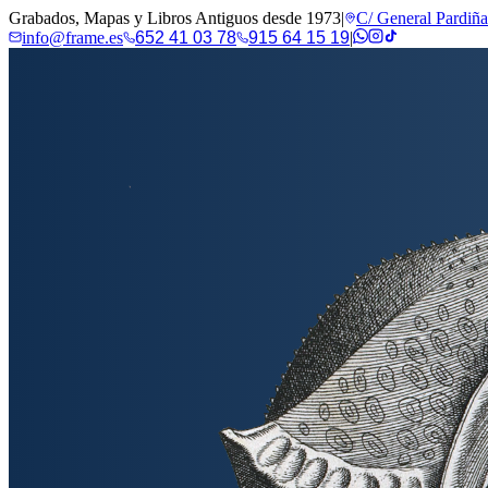
Grabados, Mapas y Libros Antiguos desde 1973
|
C/ General Pardiñ
info@frame.es
652 41 03 78
915 64 15 19
|