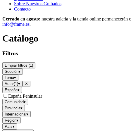
Sobre Nuestros Grabados
Contacto
Cerrado en agosto:
nuestra galería y la tienda online permanecerán c
info@frame.es
.
Catálogo
Filtros
Limpiar filtros
(
1
)
Sección
▾
Tema
▾
Autor
(
1
)
▾
✕
España
▾
España Peninsular
Comunidad
▾
Provincia
▾
Internacional
▾
Región
▾
País
▾