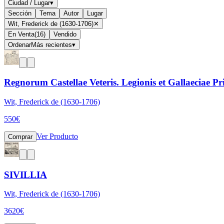
Ciudad / Lugar
▾
Sección
Tema
Autor
Lugar
Wit, Frederick de (1630-1706)
✕
En Venta
(
16
)
Vendido
Ordenar
Más recientes
▾
Regnorum Castellae Veteris. Legionis et Gallaeciae P
Wit, Frederick de (1630-1706)
550
€
Ver Producto
Comprar
SIVILLIA
Wit, Frederick de (1630-1706)
3620
€