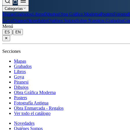
Categorías
Mapas
Grabados
Libros
Dibujos
Obra Gráfica Moderna
Posters
Fotograf
Goya
Piranesi
Novedades
Quiénes Somos
Sobre Nuestros Grabados
Con
Menú
|
ES
EN
✕
Secciones
Mapas
Grabados
Libros
Goya
Piranesi
Dibujos
Obra Gráfica Moderna
Posters
Fotografía Antigua
Obra Enmarcada - Regalos
Ver todo el catálogo
Novedades
Quiénes Somos