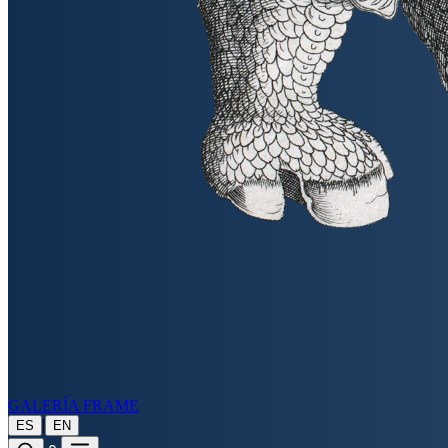
GALERÍA FRAME
|
ES
EN