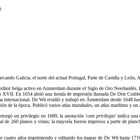
s
cando Galicia, el norte del actual Portugal, Parte de Castilla y León, A
editor belga activo en Amsterdam durante el Siglo de Oro Neerlandés. 
o XVII. En 1654 abrió una tienda de impresión llamada De Drie Crabben
ma internacional. De Wit residió y trabajó en Ámsterdam desde 1648 has
n de la época. Publicó varios atlas mundiales, un atlas marítimo y un a
otorgó un privilegio en 1689, la anotación
'cum privilegio'
indica una 
 de 260 planos y vistas; la mayoría fueron impresos a partir de plancha
r cuatro años imprimiendo y editando los mapas de De Wit hasta 1710