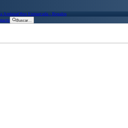
ía Antigua
Obra Enmarcada - Regalos
tacto
Buscar
…