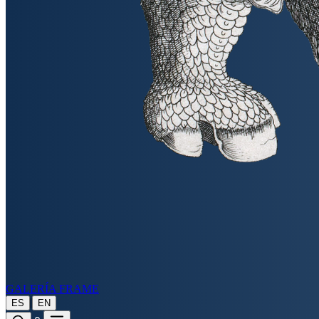
GALERÍA FRAME
|
ES
EN