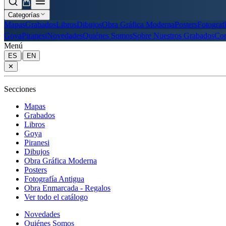
Categorías
Mapas
Grabados
Libros
Dibujos
Obra Gráfica Moderna
Posters
Fotograf
Goya
Piranesi
Novedades
Quiénes Somos
Sobre Nuestros Grabados
Con
Menú
|
ES
EN
✕
Secciones
Mapas
Grabados
Libros
Goya
Piranesi
Dibujos
Obra Gráfica Moderna
Posters
Fotografía Antigua
Obra Enmarcada - Regalos
Ver todo el catálogo
Novedades
Quiénes Somos