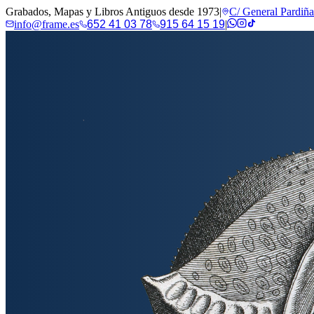
Grabados, Mapas y Libros Antiguos desde 1973
|
C/ General Pardiñ
info@frame.es
652 41 03 78
915 64 15 19
|