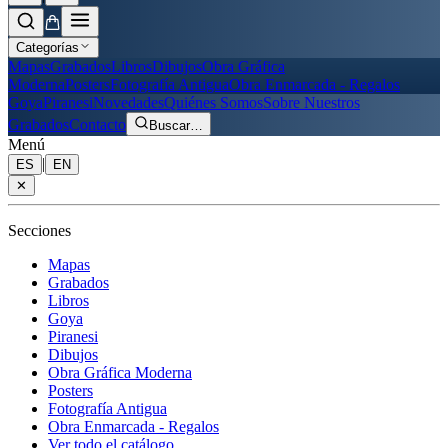
Categorías
Mapas
Grabados
Libros
Dibujos
Obra Gráfica
Moderna
Posters
Fotografía Antigua
Obra Enmarcada - Regalos
Goya
Piranesi
Novedades
Quiénes Somos
Sobre Nuestros
Grabados
Contacto
Buscar
…
Menú
|
ES
EN
✕
Secciones
Mapas
Grabados
Libros
Goya
Piranesi
Dibujos
Obra Gráfica Moderna
Posters
Fotografía Antigua
Obra Enmarcada - Regalos
Ver todo el catálogo