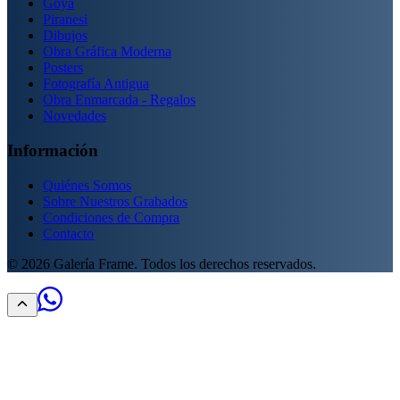
Goya
Piranesi
Dibujos
Obra Gráfica Moderna
Posters
Fotografía Antigua
Obra Enmarcada - Regalos
Novedades
Información
Quiénes Somos
Sobre Nuestros Grabados
Condiciones de Compra
Contacto
©
2026
Galería Frame. Todos los derechos reservados.