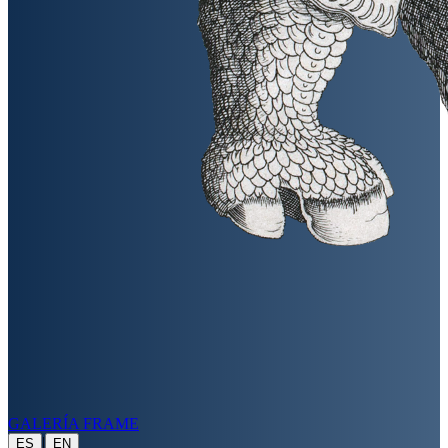
GALERÍA FRAME
|
ES
EN