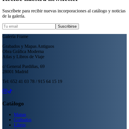
Suscríbete para recibir nuevas incorporaciones al catálogo y noticias
de la galería.
Suscribirse
Galería Frame
Grabados y Mapas Antiguos
Obra Gráfica Moderna
Atlas y Libros de Viaje
c/ General Pardiñas, 69
28001 Madrid
Tel: 652 41 03 78 / 915 64 15 19
Catálogo
Mapas
Grabados
Libros