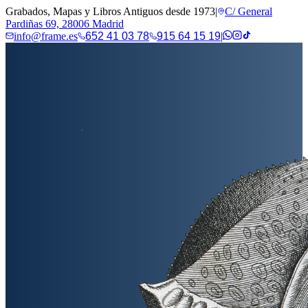
Grabados, Mapas y Libros Antiguos desde 1973
|
C/ General
Pardiñas 69, 28006 Madrid
info@frame.es
652 41 03 78
915 64 15 19
|