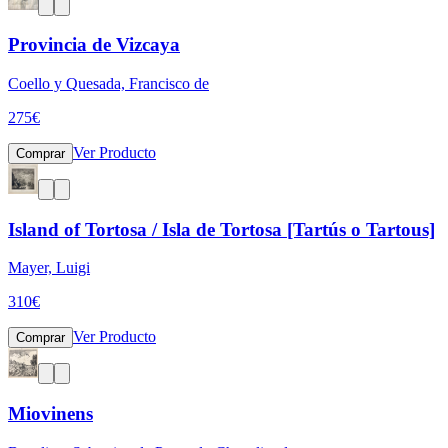
Provincia de Vizcaya
Coello y Quesada, Francisco de
275
€
Ver Producto
Comprar
Island of Tortosa / Isla de Tortosa [Tartús o Tartous]
Mayer, Luigi
310
€
Ver Producto
Comprar
Miovinens