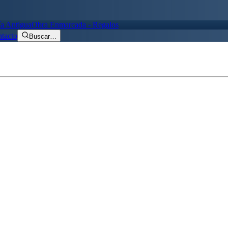
ía Antigua
Obra Enmarcada - Regalos
tacto
Buscar
…