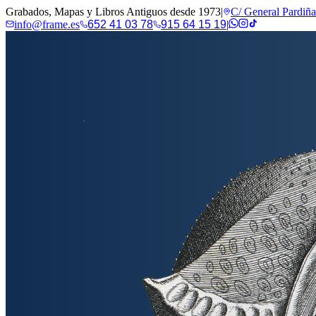
Grabados, Mapas y Libros Antiguos desde 1973
|
C/ General Pardiñ
info@frame.es
652 41 03 78
915 64 15 19
|