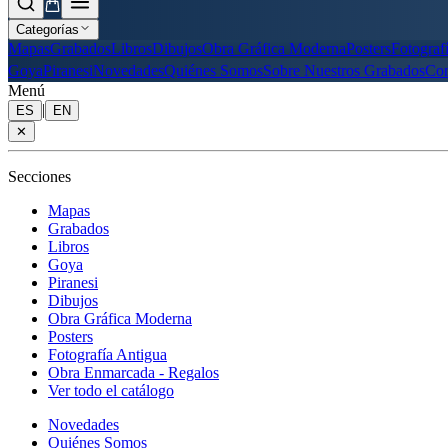
Categorías
Mapas
Grabados
Libros
Dibujos
Obra Gráfica Moderna
Posters
Fotograf
Goya
Piranesi
Novedades
Quiénes Somos
Sobre Nuestros Grabados
Con
Menú
|
ES
EN
✕
Secciones
Mapas
Grabados
Libros
Goya
Piranesi
Dibujos
Obra Gráfica Moderna
Posters
Fotografía Antigua
Obra Enmarcada - Regalos
Ver todo el catálogo
Novedades
Quiénes Somos