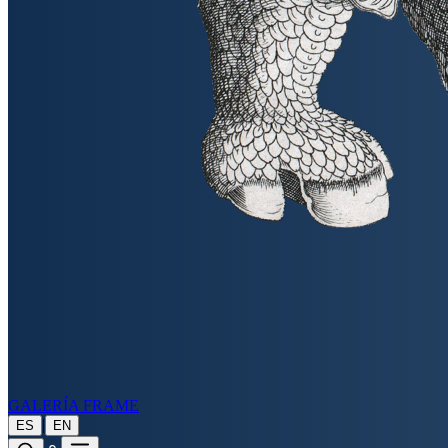
GALERÍA FRAME
|
ES
EN