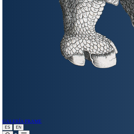
GALERÍA FRAME
|
ES
EN