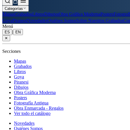
Categorías
Mapas
Grabados
Libros
Dibujos
Obra Gráfica Moderna
Posters
Fotograf
Goya
Piranesi
Novedades
Quiénes Somos
Sobre Nuestros Grabados
Con
Menú
|
ES
EN
✕
Secciones
Mapas
Grabados
Libros
Goya
Piranesi
Dibujos
Obra Gráfica Moderna
Posters
Fotografía Antigua
Obra Enmarcada - Regalos
Ver todo el catálogo
Novedades
Quiénes Somos