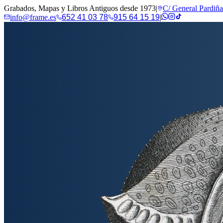
Grabados, Mapas y Libros Antiguos desde 1973
|
C/ General Pardiñ
info@frame.es
652 41 03 78
915 64 15 19
|