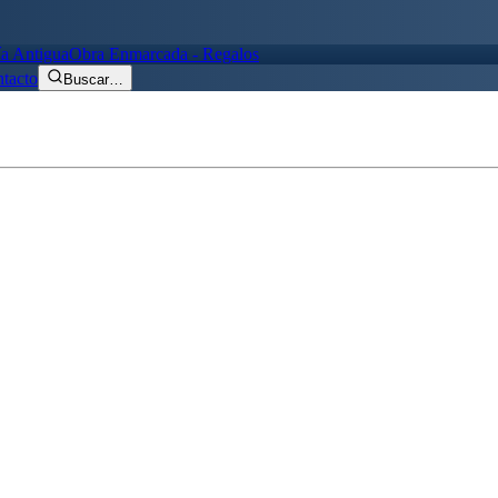
ía Antigua
Obra Enmarcada - Regalos
tacto
Buscar
…