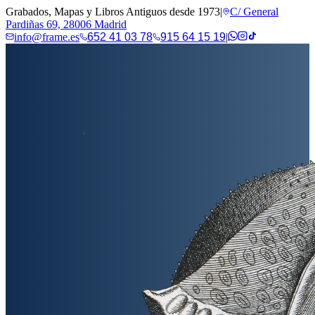
Grabados, Mapas y Libros Antiguos desde 1973
|
C/ General
Pardiñas 69, 28006 Madrid
info@frame.es
652 41 03 78
915 64 15 19
|