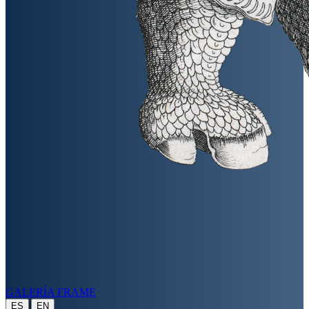
GALERÍA FRAME
|
ES
EN