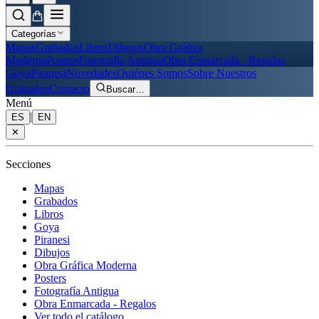
Categorías
Mapas
Grabados
Libros
Dibujos
Obra Gráfica
Moderna
Posters
Fotografía Antigua
Obra Enmarcada - Regalos
Goya
Piranesi
Novedades
Quiénes Somos
Sobre Nuestros
Grabados
Contacto
Buscar
…
Menú
|
ES
EN
✕
Secciones
Mapas
Grabados
Libros
Goya
Piranesi
Dibujos
Obra Gráfica Moderna
Posters
Fotografía Antigua
Obra Enmarcada - Regalos
Ver todo el catálogo