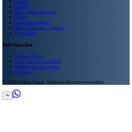
Piranesi
Dibujos
Obra Gráfica Moderna
Posters
Fotografía Antigua
Obra Enmarcada - Regalos
Novedades
Información
Quiénes Somos
Sobre Nuestros Grabados
Condiciones de Compra
Contacto
©
2026
Galería Frame. Todos los derechos reservados.