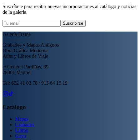
Suscríbete para recibir nuevas incorporaciones al catálogo y noticias
de la galería.
Suscribirse
Galería Frame
Grabados y Mapas Antiguos
Obra Gráfica Moderna
Atlas y Libros de Viaje
c/ General Pardiñas, 69
28001 Madrid
Tel: 652 41 03 78 / 915 64 15 19
Catálogo
Mapas
Grabados
Libros
Goya