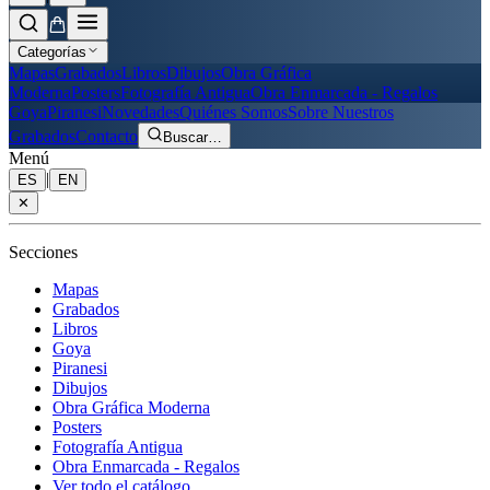
Categorías
Mapas
Grabados
Libros
Dibujos
Obra Gráfica
Moderna
Posters
Fotografía Antigua
Obra Enmarcada - Regalos
Goya
Piranesi
Novedades
Quiénes Somos
Sobre Nuestros
Grabados
Contacto
Buscar
…
Menú
|
ES
EN
✕
Secciones
Mapas
Grabados
Libros
Goya
Piranesi
Dibujos
Obra Gráfica Moderna
Posters
Fotografía Antigua
Obra Enmarcada - Regalos
Ver todo el catálogo