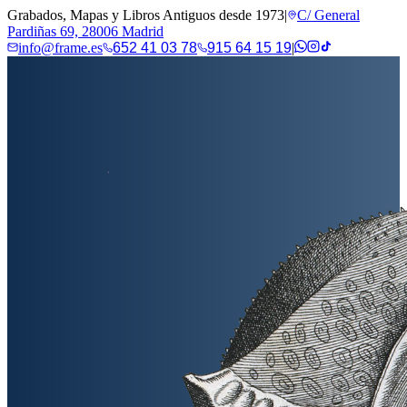
Grabados, Mapas y Libros Antiguos desde 1973
|
C/ General
Pardiñas 69, 28006 Madrid
info@frame.es
652 41 03 78
915 64 15 19
|