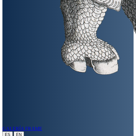
GALERÍA FRAME
|
ES
EN