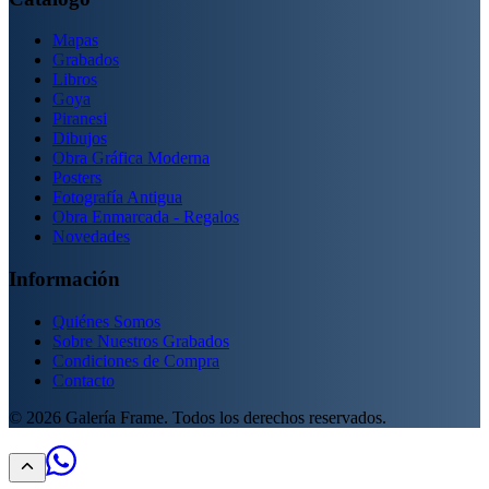
Mapas
Grabados
Libros
Goya
Piranesi
Dibujos
Obra Gráfica Moderna
Posters
Fotografía Antigua
Obra Enmarcada - Regalos
Novedades
Información
Quiénes Somos
Sobre Nuestros Grabados
Condiciones de Compra
Contacto
©
2026
Galería Frame. Todos los derechos reservados.