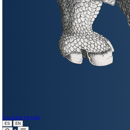
GALERÍA FRAME
|
ES
EN