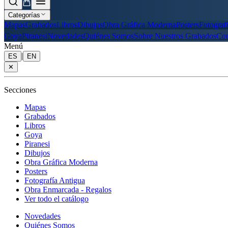
Categorías
Mapas
Grabados
Libros
Dibujos
Obra Gráfica Moderna
Posters
Fotograf
Goya
Piranesi
Novedades
Quiénes Somos
Sobre Nuestros Grabados
Con
Menú
|
ES
EN
✕
Secciones
Mapas
Grabados
Libros
Goya
Piranesi
Dibujos
Obra Gráfica Moderna
Posters
Fotografía Antigua
Obra Enmarcada - Regalos
Ver todo el catálogo
Novedades
Quiénes Somos