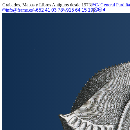
Grabados, Mapas y Libros Antiguos desde 1973
|
C/ General Pardiñ
info@frame.es
652 41 03 78
915 64 15 19
|