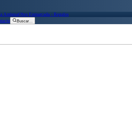
ía Antigua
Obra Enmarcada - Regalos
tacto
Buscar
…