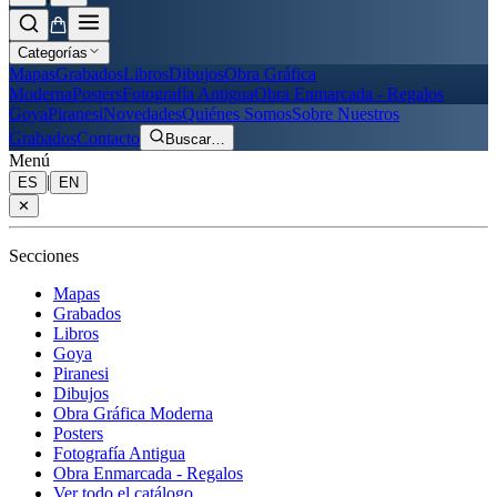
Categorías
Mapas
Grabados
Libros
Dibujos
Obra Gráfica
Moderna
Posters
Fotografía Antigua
Obra Enmarcada - Regalos
Goya
Piranesi
Novedades
Quiénes Somos
Sobre Nuestros
Grabados
Contacto
Buscar
…
Menú
|
ES
EN
✕
Secciones
Mapas
Grabados
Libros
Goya
Piranesi
Dibujos
Obra Gráfica Moderna
Posters
Fotografía Antigua
Obra Enmarcada - Regalos
Ver todo el catálogo