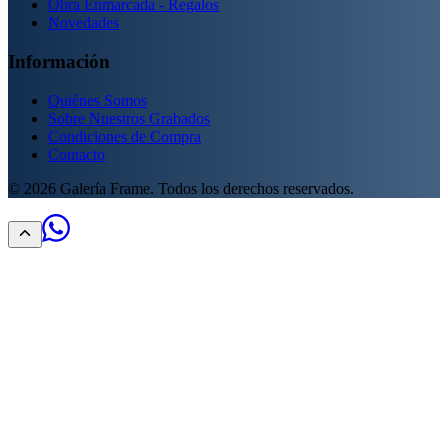
Obra Enmarcada - Regalos
Novedades
Información
Quiénes Somos
Sobre Nuestros Grabados
Condiciones de Compra
Contacto
©
2026
Galería Frame. Todos los derechos reservados.