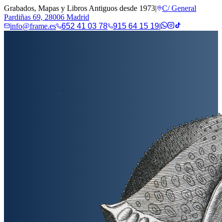
Grabados, Mapas y Libros Antiguos desde 1973
|
C/ General
Pardiñas 69, 28006 Madrid
info@frame.es
652 41 03 78
915 64 15 19
|