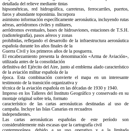
detallada del relieve mediante tintas
hipsométricas, red hidrográfica, carreteras, ferrocarriles, puertos,
faros y abundante toponimia. Incorpora
asimismo información específicamente aeronáutica, incluyendo rutas
aéreas, aeródromos civiles y militares,
aeródromos eventuales, bases de hidroaviones, estaciones de T.S.H.
(radiotelegrafía), pasos aéreos y zonas
prohibidas, reflejando el desarrollo de la infraestructura aeronáutica
española durante los años finales de la
Guerra Civil y los primeros años de la posguerra.
El encabezamiento presenta la denominación «Arma de Aviación»,
utilizada antes de la consolidación
definitiva del Ejército del Aire, junto al emblema alado característico
de la aviación militar española de la
época. Esta combinación convierte el mapa en un interesante
testimonio de la transición organizativa y
técnica de la aviación española en las décadas de 1930 y 1940.
Impreso en los Talleres del Instituto Geográfico y conservado en su
montaje original sobre tela, formato
característico de las cartas aeronáuticas destinadas al uso de
campaña. Incluye las Islas Canarias en recuadros
independientes.
Las cartas aeronáuticas españolas de este período son
considerablemente más escasas que la cartografía civil
contemporánea, debido a su uso operativo y a la limitada