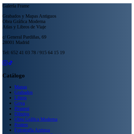
Galería Frame
Grabados y Mapas Antiguos
Obra Gráfica Moderna
Atlas y Libros de Viaje
c/ General Pardiñas, 69
28001 Madrid
Tel: 652 41 03 78 / 915 64 15 19
Catálogo
Mapas
Grabados
Libros
Goya
Piranesi
Dibujos
Obra Gráfica Moderna
Posters
Fotografía Antigua