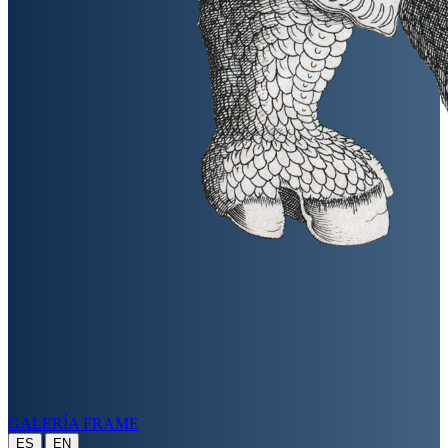
GALERÍA FRAME
|
ES
EN