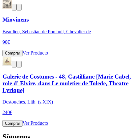
Miovinens
Beaulieu, Sebastian de Pontault, Chevalier de
90
€
Ver Producto
Comprar
Galerie de Costumes - 48, Castilliane [Marie Cabel,
role d' Elvire, dans Le muletier de Tolede, Theatre
Lyrique]
Destouches, Lith. (s.XIX)
240
€
Ver Producto
Comprar
Síguenos