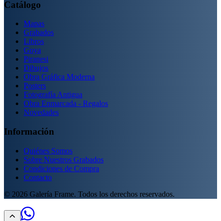
Catálogo
Mapas
Grabados
Libros
Goya
Piranesi
Dibujos
Obra Gráfica Moderna
Posters
Fotografía Antigua
Obra Enmarcada - Regalos
Novedades
Información
Quiénes Somos
Sobre Nuestros Grabados
Condiciones de Compra
Contacto
©
2026
Galería Frame. Todos los derechos reservados.