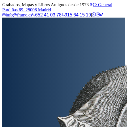
Grabados, Mapas y Libros Antiguos desde 1973
|
C/ General
Pardiñas 69, 28006 Madrid
info@frame.es
652 41 03 78
915 64 15 19
|