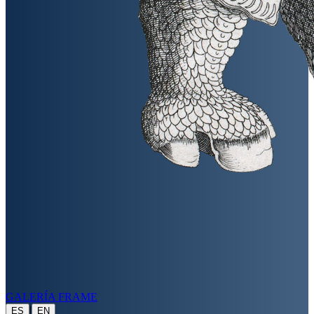
GALERÍA FRAME
|
ES
EN