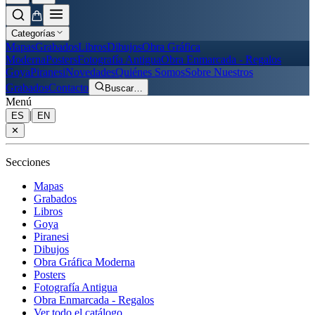
Categorías
Mapas
Grabados
Libros
Dibujos
Obra Gráfica
Moderna
Posters
Fotografía Antigua
Obra Enmarcada - Regalos
Goya
Piranesi
Novedades
Quiénes Somos
Sobre Nuestros
Grabados
Contacto
Buscar
…
Menú
|
ES
EN
✕
Secciones
Mapas
Grabados
Libros
Goya
Piranesi
Dibujos
Obra Gráfica Moderna
Posters
Fotografía Antigua
Obra Enmarcada - Regalos
Ver todo el catálogo