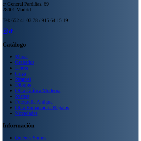
c/ General Pardiñas, 69
28001 Madrid
Tel: 652 41 03 78 / 915 64 15 19
Catálogo
Mapas
Grabados
Libros
Goya
Piranesi
Dibujos
Obra Gráfica Moderna
Posters
Fotografía Antigua
Obra Enmarcada - Regalos
Novedades
Información
Quiénes Somos