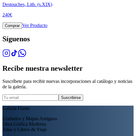
Destouches, Lith. (s.XIX)
240
€
Ver Producto
Comprar
Síguenos
Recibe nuestra newsletter
Suscríbete para recibir nuevas incorporaciones al catálogo y noticias
de la galería.
Suscribirse
Galería Frame
Grabados y Mapas Antiguos
Obra Gráfica Moderna
Atlas y Libros de Viaje