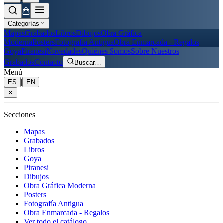
Categorías
Mapas
Grabados
Libros
Dibujos
Obra Gráfica
Moderna
Posters
Fotografía Antigua
Obra Enmarcada - Regalos
Goya
Piranesi
Novedades
Quiénes Somos
Sobre Nuestros
Grabados
Contacto
Buscar
…
Menú
|
ES
EN
✕
Secciones
Mapas
Grabados
Libros
Goya
Piranesi
Dibujos
Obra Gráfica Moderna
Posters
Fotografía Antigua
Obra Enmarcada - Regalos
Ver todo el catálogo