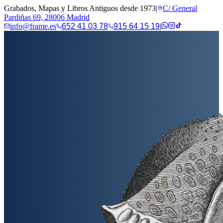
Grabados, Mapas y Libros Antiguos desde 1973
|
C/ General
Pardiñas 69, 28006 Madrid
info@frame.es
652 41 03 78
915 64 15 19
|