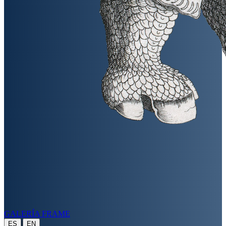
GALERÍA FRAME
|
ES
EN