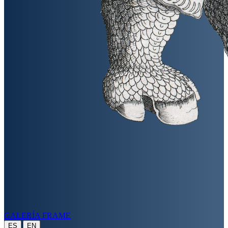
GALERÍA FRAME
|
ES
EN