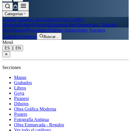
Categorías
Mapas
Grabados
Libros
Dibujos
Obra Gráfica
Moderna
Posters
Fotografía Antigua
Obra Enmarcada - Regalos
Goya
Piranesi
Novedades
Quiénes Somos
Sobre Nuestros
Grabados
Contacto
Buscar
…
Menú
|
ES
EN
✕
Secciones
Mapas
Grabados
Libros
Goya
Piranesi
Dibujos
Obra Gráfica Moderna
Posters
Fotografía Antigua
Obra Enmarcada - Regalos
Ver todo el catálogo