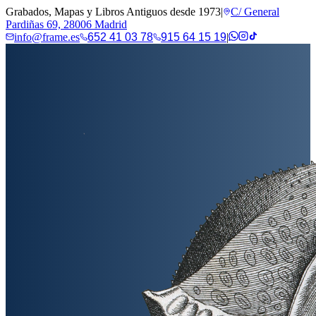
Grabados, Mapas y Libros Antiguos desde 1973
|
C/ General
Pardiñas 69, 28006 Madrid
info@frame.es
652 41 03 78
915 64 15 19
|