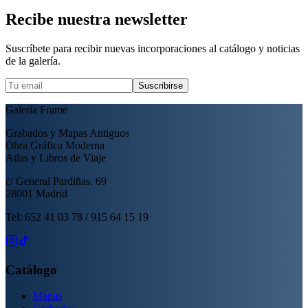
Recibe nuestra newsletter
Suscríbete para recibir nuevas incorporaciones al catálogo y noticias
de la galería.
Suscribirse
Galería Frame
Grabados y Mapas Antiguos
Obra Gráfica Moderna
Atlas y Libros de Viaje
c/ General Pardiñas, 69
28001 Madrid
Tel: 652 41 03 78 / 915 64 15 19
Catálogo
Mapas