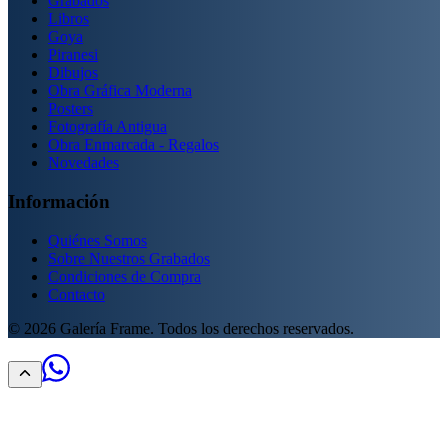
Grabados
Libros
Goya
Piranesi
Dibujos
Obra Gráfica Moderna
Posters
Fotografía Antigua
Obra Enmarcada - Regalos
Novedades
Información
Quiénes Somos
Sobre Nuestros Grabados
Condiciones de Compra
Contacto
©
2026
Galería Frame. Todos los derechos reservados.