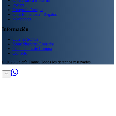
Obra Gráfica Moderna
Posters
Fotografía Antigua
Obra Enmarcada - Regalos
Novedades
Información
Quiénes Somos
Sobre Nuestros Grabados
Condiciones de Compra
Contacto
©
2026
Galería Frame. Todos los derechos reservados.