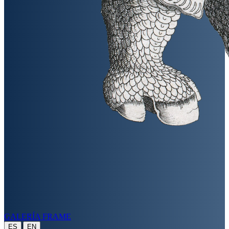
GALERÍA FRAME
|
ES
EN