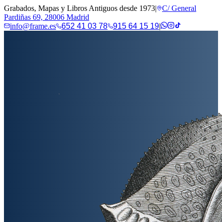
Grabados, Mapas y Libros Antiguos desde 1973
|
C/ General
Pardiñas 69, 28006 Madrid
info@frame.es
652 41 03 78
915 64 15 19
|