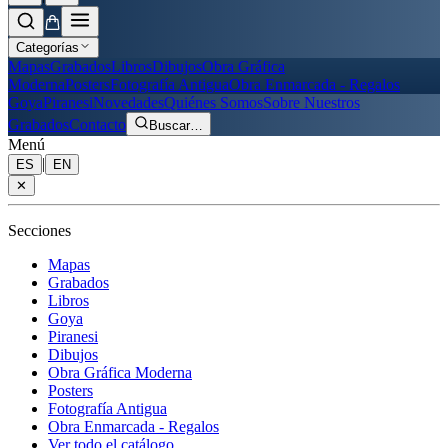
Categorías
Mapas
Grabados
Libros
Dibujos
Obra Gráfica
Moderna
Posters
Fotografía Antigua
Obra Enmarcada - Regalos
Goya
Piranesi
Novedades
Quiénes Somos
Sobre Nuestros
Grabados
Contacto
Buscar
…
Menú
|
ES
EN
✕
Secciones
Mapas
Grabados
Libros
Goya
Piranesi
Dibujos
Obra Gráfica Moderna
Posters
Fotografía Antigua
Obra Enmarcada - Regalos
Ver todo el catálogo