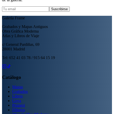
Suscribirse
Galería Frame
Grabados y Mapas Antiguos
Obra Gráfica Moderna
Atlas y Libros de Viaje
c/ General Pardiñas, 69
28001 Madrid
Tel: 652 41 03 78 / 915 64 15 19
Catálogo
Mapas
Grabados
Libros
Goya
Piranesi
Dibujos