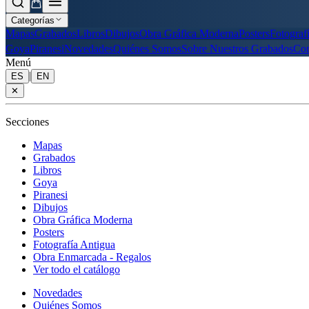
Categorías
Mapas
Grabados
Libros
Dibujos
Obra Gráfica Moderna
Posters
Fotograf
Goya
Piranesi
Novedades
Quiénes Somos
Sobre Nuestros Grabados
Con
Menú
|
ES
EN
✕
Secciones
Mapas
Grabados
Libros
Goya
Piranesi
Dibujos
Obra Gráfica Moderna
Posters
Fotografía Antigua
Obra Enmarcada - Regalos
Ver todo el catálogo
Novedades
Quiénes Somos