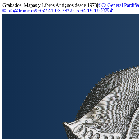
Grabados, Mapas y Libros Antiguos desde 1973
|
C/ General Pardiñ
info@frame.es
652 41 03 78
915 64 15 19
|