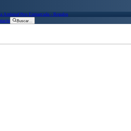
ía Antigua
Obra Enmarcada - Regalos
tacto
Buscar
…