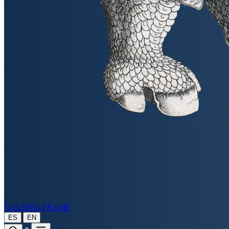
GALERÍA FRAME
|
ES
EN