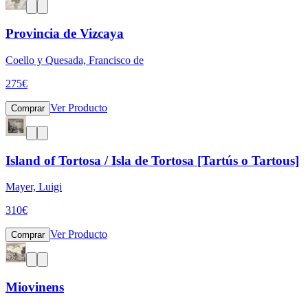
Provincia de Vizcaya
Coello y Quesada, Francisco de
275
€
Ver Producto
Comprar
Island of Tortosa / Isla de Tortosa [Tartús o Tartous]
Mayer, Luigi
310
€
Ver Producto
Comprar
Miovinens