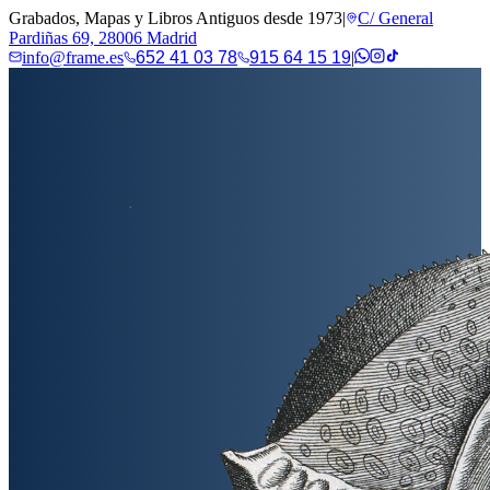
Grabados, Mapas y Libros Antiguos desde 1973
|
C/ General
Pardiñas 69, 28006 Madrid
info@frame.es
652 41 03 78
915 64 15 19
|