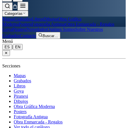
Categorías
Mapas
Grabados
Libros
Dibujos
Obra Gráfica
Moderna
Posters
Fotografía Antigua
Obra Enmarcada - Regalos
Goya
Piranesi
Novedades
Quiénes Somos
Sobre Nuestros
Grabados
Contacto
Buscar
…
Menú
|
ES
EN
✕
Secciones
Mapas
Grabados
Libros
Goya
Piranesi
Dibujos
Obra Gráfica Moderna
Posters
Fotografía Antigua
Obra Enmarcada - Regalos
Ver todo el catálogo