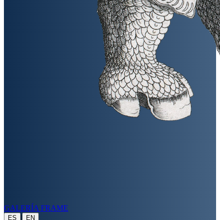
GALERÍA FRAME
|
ES
EN