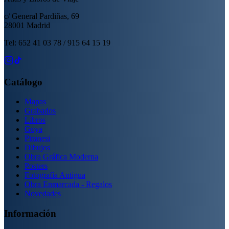
c/ General Pardiñas, 69
28001 Madrid
Tel: 652 41 03 78 / 915 64 15 19
Catálogo
Mapas
Grabados
Libros
Goya
Piranesi
Dibujos
Obra Gráfica Moderna
Posters
Fotografía Antigua
Obra Enmarcada - Regalos
Novedades
Información