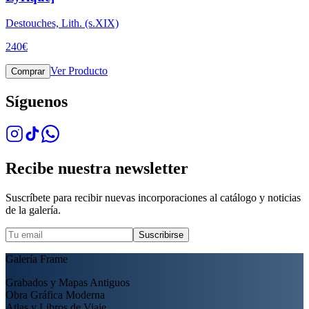
Destouches, Lith. (s.XIX)
240
€
Ver Producto
Comprar
Síguenos
Recibe nuestra newsletter
Suscríbete para recibir nuevas incorporaciones al catálogo y noticias
de la galería.
Suscribirse
Galería Frame
Grabados y Mapas Antiguos
Obra Gráfica Moderna
Atlas y Libros de Viaje