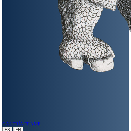
GALERÍA FRAME
|
ES
EN