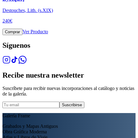
Destouches, Lith. (s.XIX)
240
€
Ver Producto
Comprar
Síguenos
Recibe nuestra newsletter
Suscríbete para recibir nuevas incorporaciones al catálogo y noticias
de la galería.
Suscribirse
Galería Frame
Grabados y Mapas Antiguos
Obra Gráfica Moderna
Atlas y Libros de Viaje