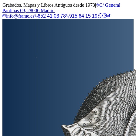
Grabados, Mapas y Libros Antiguos desde 1973
|
C/ General
Pardiñas 69, 28006 Madrid
info@frame.es
652 41 03 78
915 64 15 19
|