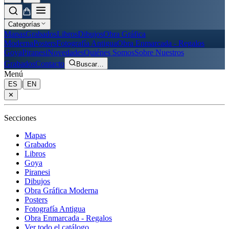
Categorías
Mapas
Grabados
Libros
Dibujos
Obra Gráfica
Moderna
Posters
Fotografía Antigua
Obra Enmarcada - Regalos
Goya
Piranesi
Novedades
Quiénes Somos
Sobre Nuestros
Grabados
Contacto
Buscar
…
Menú
|
ES
EN
✕
Secciones
Mapas
Grabados
Libros
Goya
Piranesi
Dibujos
Obra Gráfica Moderna
Posters
Fotografía Antigua
Obra Enmarcada - Regalos
Ver todo el catálogo