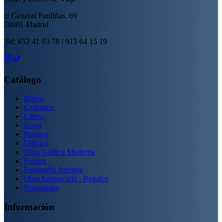
c/ General Pardiñas, 69
28001 Madrid
Tel: 652 41 03 78 / 915 64 15 19
Catálogo
Mapas
Grabados
Libros
Goya
Piranesi
Dibujos
Obra Gráfica Moderna
Posters
Fotografía Antigua
Obra Enmarcada - Regalos
Novedades
Información