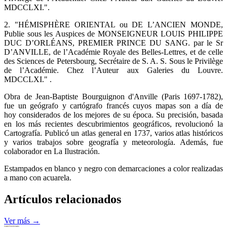
MDCCLXI.".
2. "HÉMISPHÈRE ORIENTAL ou DE L’ANCIEN MONDE,
Publie sous les Auspices de MONSEIGNEUR LOUIS PHILIPPE
DUC D’ORLÉANS, PREMIER PRINCE DU SANG. par le Sr
D’ANVILLE, de l’Académie Royale des Belles-Lettres, et de celle
des Sciences de Petersbourg, Secrétaire de S. A. S. Sous le Privilège
de l’Académie. Chez l’Auteur aux Galeries du Louvre.
MDCCLXI." .
Obra de Jean-Baptiste Bourguignon d'Anville (Paris 1697-1782),
fue un geógrafo y cartógrafo francés cuyos mapas son a día de
hoy considerados de los mejores de su época. Su precisión, basada
en los más recientes descubrimientos geográficos, revolucionó la
Cartografía. Publicó un atlas general en 1737, varios atlas históricos
y varios trabajos sobre geografía y meteorología. Además, fue
colaborador en La Ilustración.
Estampados en blanco y negro con demarcaciones a color realizadas
a mano con acuarela.
Artículos relacionados
Ver más →