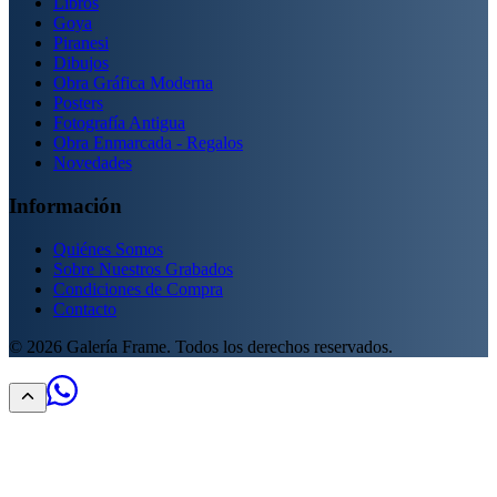
Libros
Goya
Piranesi
Dibujos
Obra Gráfica Moderna
Posters
Fotografía Antigua
Obra Enmarcada - Regalos
Novedades
Información
Quiénes Somos
Sobre Nuestros Grabados
Condiciones de Compra
Contacto
©
2026
Galería Frame. Todos los derechos reservados.