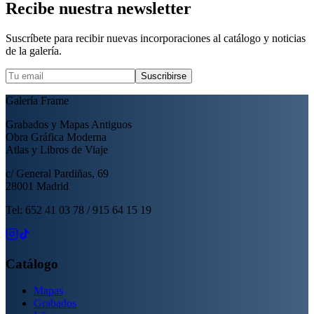
Recibe nuestra newsletter
Suscríbete para recibir nuevas incorporaciones al catálogo y noticias
de la galería.
Suscribirse
Galería Frame
Grabados y Mapas Antiguos
Obra Gráfica Moderna
Atlas y Libros de Viaje
c/ General Pardiñas, 69
28001 Madrid
Tel: 652 41 03 78 / 915 64 15 19
Catálogo
Mapas
Grabados