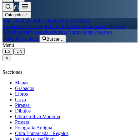
Categorías
Mapas
Grabados
Libros
Dibujos
Obra Gráfica
Moderna
Posters
Fotografía Antigua
Obra Enmarcada - Regalos
Goya
Piranesi
Novedades
Quiénes Somos
Sobre Nuestros
Grabados
Contacto
Buscar
…
Menú
|
ES
EN
✕
Secciones
Mapas
Grabados
Libros
Goya
Piranesi
Dibujos
Obra Gráfica Moderna
Posters
Fotografía Antigua
Obra Enmarcada - Regalos
Ver todo el catálogo