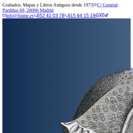
Grabados, Mapas y Libros Antiguos desde 1973
|
C/ General
Pardiñas 69, 28006 Madrid
info@frame.es
652 41 03 78
915 64 15 19
|