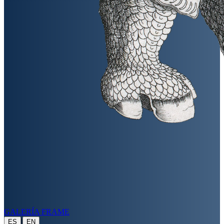
GALERÍA FRAME
|
ES
EN