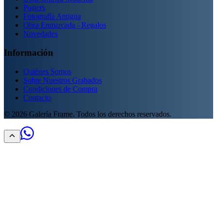
Posters
Fotografía Antigua
Obra Enmarcada - Regalos
Novedades
Información
Quiénes Somos
Sobre Nuestros Grabados
Condiciones de Compra
Contacto
©
2026
Galería Frame. Todos los derechos reservados.