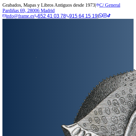
Grabados, Mapas y Libros Antiguos desde 1973
|
C/ General
Pardiñas 69, 28006 Madrid
info@frame.es
652 41 03 78
915 64 15 19
|