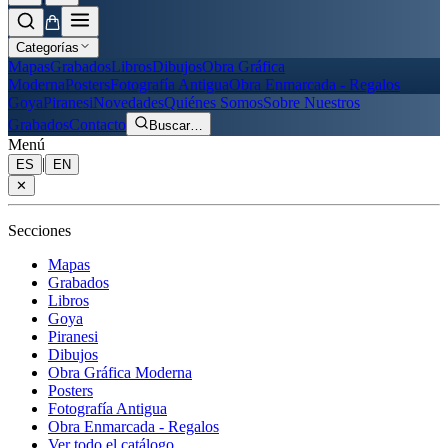
Categorías
Mapas
Grabados
Libros
Dibujos
Obra Gráfica
Moderna
Posters
Fotografía Antigua
Obra Enmarcada - Regalos
Goya
Piranesi
Novedades
Quiénes Somos
Sobre Nuestros
Grabados
Contacto
Buscar
…
Menú
|
ES
EN
✕
Secciones
Mapas
Grabados
Libros
Goya
Piranesi
Dibujos
Obra Gráfica Moderna
Posters
Fotografía Antigua
Obra Enmarcada - Regalos
Ver todo el catálogo