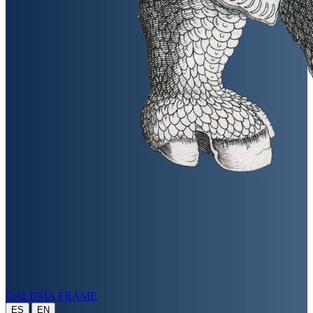
GALERÍA FRAME
|
ES
EN