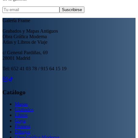
Suscribirse
Galería Frame
Grabados y Mapas Antiguos
Obra Gráfica Moderna
Atlas y Libros de Viaje
c/ General Pardiñas, 69
28001 Madrid
Tel: 652 41 03 78 / 915 64 15 19
Catálogo
Mapas
Grabados
Libros
Goya
Piranesi
Dibujos
Obra Gráfica Moderna