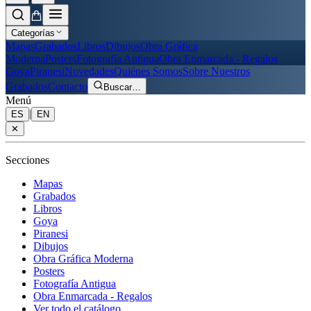
Categorías
Mapas
Grabados
Libros
Dibujos
Obra Gráfica
Moderna
Posters
Fotografía Antigua
Obra Enmarcada - Regalos
Goya
Piranesi
Novedades
Quiénes Somos
Sobre Nuestros
Grabados
Contacto
Buscar
…
Menú
|
ES
EN
✕
Secciones
Mapas
Grabados
Libros
Goya
Piranesi
Dibujos
Obra Gráfica Moderna
Posters
Fotografía Antigua
Obra Enmarcada - Regalos
Ver todo el catálogo