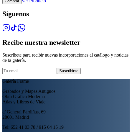
Ver Producto
Comprar
Síguenos
Recibe nuestra newsletter
Suscríbete para recibir nuevas incorporaciones al catálogo y noticias
de la galería.
Suscribirse
Galería Frame
Grabados y Mapas Antiguos
Obra Gráfica Moderna
Atlas y Libros de Viaje
c/ General Pardiñas, 69
28001 Madrid
Tel: 652 41 03 78 / 915 64 15 19