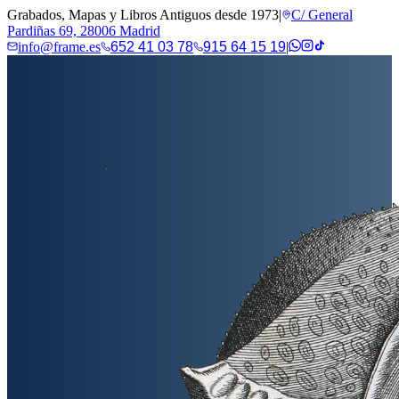
Grabados, Mapas y Libros Antiguos desde 1973
|
C/ General
Pardiñas 69, 28006 Madrid
info@frame.es
652 41 03 78
915 64 15 19
|