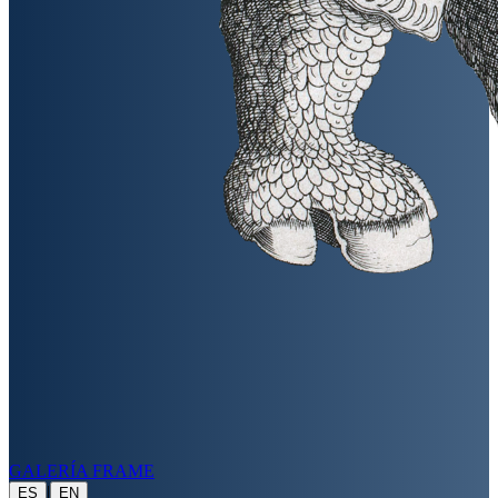
GALERÍA FRAME
|
ES
EN