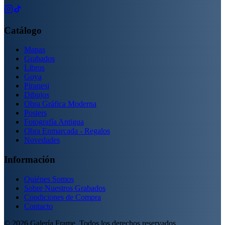
Catálogo
Mapas
Grabados
Libros
Goya
Piranesi
Dibujos
Obra Gráfica Moderna
Posters
Fotografía Antigua
Obra Enmarcada - Regalos
Novedades
Información
Quiénes Somos
Sobre Nuestros Grabados
Condiciones de Compra
Contacto
©
2026
Galería Frame. Todos los derechos reservados.