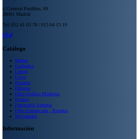
c/ General Pardiñas, 69
28001 Madrid
Tel: 652 41 03 78 / 915 64 15 19
Catálogo
Mapas
Grabados
Libros
Goya
Piranesi
Dibujos
Obra Gráfica Moderna
Posters
Fotografía Antigua
Obra Enmarcada - Regalos
Novedades
Información