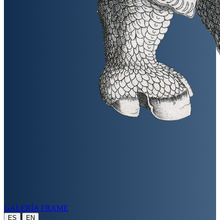
GALERÍA FRAME
|
ES
EN