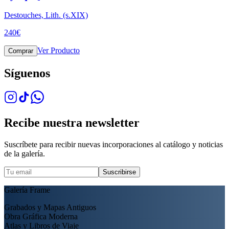
Destouches, Lith. (s.XIX)
240
€
Ver Producto
Comprar
Síguenos
Recibe nuestra newsletter
Suscríbete para recibir nuevas incorporaciones al catálogo y noticias
de la galería.
Suscribirse
Galería Frame
Grabados y Mapas Antiguos
Obra Gráfica Moderna
Atlas y Libros de Viaje