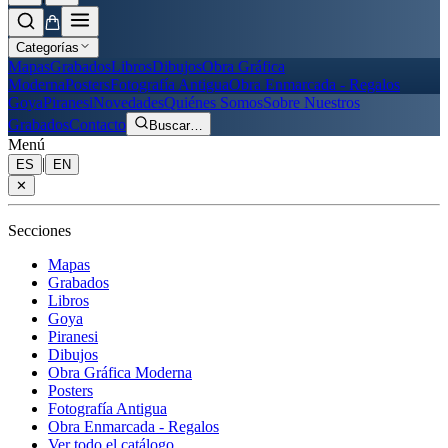
Categorías
Mapas
Grabados
Libros
Dibujos
Obra Gráfica
Moderna
Posters
Fotografía Antigua
Obra Enmarcada - Regalos
Goya
Piranesi
Novedades
Quiénes Somos
Sobre Nuestros
Grabados
Contacto
Buscar
…
Menú
|
ES
EN
✕
Secciones
Mapas
Grabados
Libros
Goya
Piranesi
Dibujos
Obra Gráfica Moderna
Posters
Fotografía Antigua
Obra Enmarcada - Regalos
Ver todo el catálogo