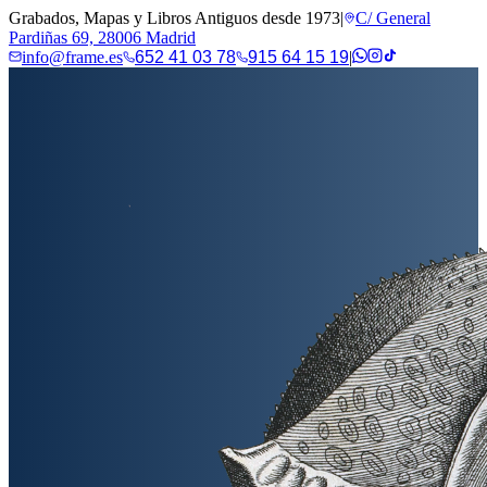
Grabados, Mapas y Libros Antiguos desde 1973
|
C/ General
Pardiñas 69, 28006 Madrid
info@frame.es
652 41 03 78
915 64 15 19
|