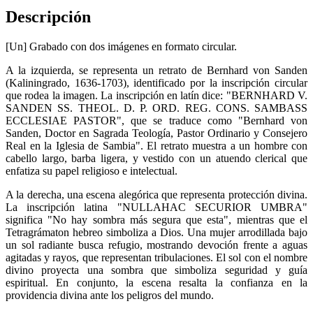
Descripción
[Un] Grabado con dos imágenes en formato circular.
A la izquierda, se representa un retrato de Bernhard von Sanden
(Kaliningrado, 1636-1703
),
identificado por la inscripción circular
que rodea la imagen. La inscripción en latín dice: "BERNHARD V.
SANDEN SS. THEOL. D. P. ORD. REG. CONS. SAMBASS
ECCLESIAE PASTOR", que se traduce como "Bernhard von
Sanden, Doctor en Sagrada Teología, Pastor Ordinario y Consejero
Real en la Iglesia de Sambia". El retrato muestra a un hombre con
cabello largo, barba ligera, y vestido con un atuendo clerical que
enfatiza su papel religioso e intelectual.
A la derecha, una escena alegórica que representa protección divina.
La inscripción latina "NULLAHAC SECURIOR UMBRA"
significa "No hay sombra más segura que esta", mientras que el
Tetragrámaton hebreo simboliza a Dios. Una mujer arrodillada bajo
un sol radiante busca refugio, mostrando devoción frente a aguas
agitadas y rayos, que representan tribulaciones. El sol con el nombre
divino proyecta una sombra que simboliza seguridad y guía
espiritual. En conjunto, la escena resalta la confianza en la
providencia divina ante los peligros del mundo.