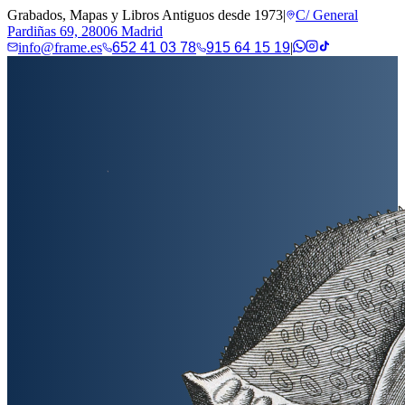
Grabados, Mapas y Libros Antiguos desde 1973
|
C/ General
Pardiñas 69, 28006 Madrid
info@frame.es
652 41 03 78
915 64 15 19
|