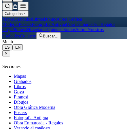
Categorías
Mapas
Grabados
Libros
Dibujos
Obra Gráfica
Moderna
Posters
Fotografía Antigua
Obra Enmarcada - Regalos
Goya
Piranesi
Novedades
Quiénes Somos
Sobre Nuestros
Grabados
Contacto
Buscar
…
Menú
|
ES
EN
✕
Secciones
Mapas
Grabados
Libros
Goya
Piranesi
Dibujos
Obra Gráfica Moderna
Posters
Fotografía Antigua
Obra Enmarcada - Regalos
Ver todo el catálogo