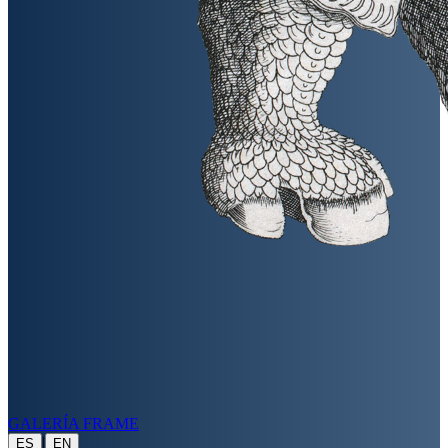
GALERÍA FRAME
|
ES
EN