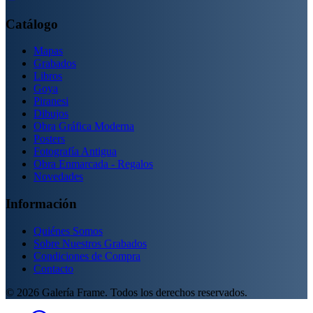
Catálogo
Mapas
Grabados
Libros
Goya
Piranesi
Dibujos
Obra Gráfica Moderna
Posters
Fotografía Antigua
Obra Enmarcada - Regalos
Novedades
Información
Quiénes Somos
Sobre Nuestros Grabados
Condiciones de Compra
Contacto
©
2026
Galería Frame. Todos los derechos reservados.