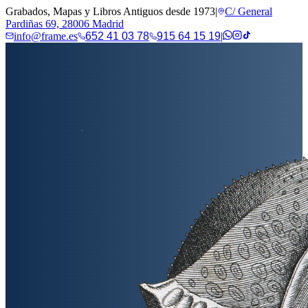
Grabados, Mapas y Libros Antiguos desde 1973
|
C/ General
Pardiñas 69, 28006 Madrid
info@frame.es
652 41 03 78
915 64 15 19
|