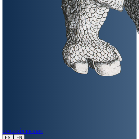
GALERÍA FRAME
|
ES
EN