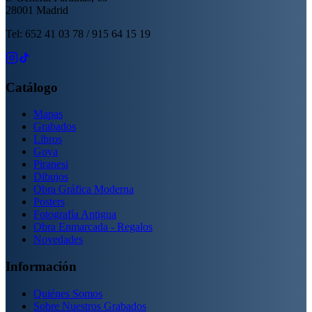
28001 Madrid
Tel: 652 41 03 78 / 915 64 15 19
Catálogo
Mapas
Grabados
Libros
Goya
Piranesi
Dibujos
Obra Gráfica Moderna
Posters
Fotografía Antigua
Obra Enmarcada - Regalos
Novedades
Información
Quiénes Somos
Sobre Nuestros Grabados