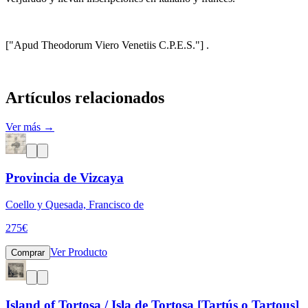
["Apud Theodorum Viero Venetiis C.P.E.S."] .
Artículos relacionados
Ver más →
Provincia de Vizcaya
Coello y Quesada, Francisco de
275
€
Ver Producto
Comprar
Island of Tortosa / Isla de Tortosa [Tartús o Tartous]