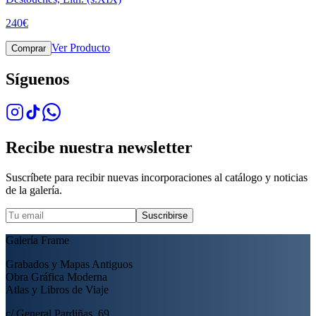
240
€
Ver Producto
Comprar
Síguenos
Recibe nuestra newsletter
Suscríbete para recibir nuevas incorporaciones al catálogo y noticias
de la galería.
Suscribirse
Galería Frame
Grabados y Mapas Antiguos
Obra Gráfica Moderna
Atlas y Libros de Viaje
c/ General Pardiñas, 69