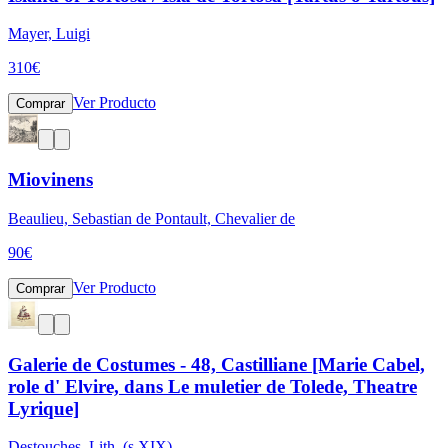
Mayer, Luigi
310
€
Ver Producto
Comprar
Miovinens
Beaulieu, Sebastian de Pontault, Chevalier de
90
€
Ver Producto
Comprar
Galerie de Costumes - 48, Castilliane [Marie Cabel,
role d' Elvire, dans Le muletier de Tolede, Theatre
Lyrique]
Destouches, Lith. (s.XIX)