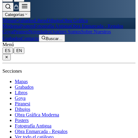
Categorías
Mapas
Grabados
Libros
Dibujos
Obra Gráfica
Moderna
Posters
Fotografía Antigua
Obra Enmarcada - Regalos
Goya
Piranesi
Novedades
Quiénes Somos
Sobre Nuestros
Grabados
Contacto
Buscar
…
Menú
|
ES
EN
✕
Secciones
Mapas
Grabados
Libros
Goya
Piranesi
Dibujos
Obra Gráfica Moderna
Posters
Fotografía Antigua
Obra Enmarcada - Regalos
Ver todo el catálogo