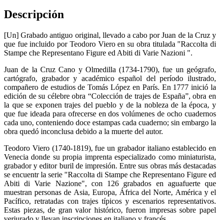
Descripción
[Un] Grabado antiguo original, llevado a cabo por Juan de la Cruz y
que fue incluido por Teodoro Viero en su obra titulada "Raccolta di
Stampe che Representano Figure ed Abiti di Varie Nazioni ".
Juan de la Cruz Cano y Olmedilla (1734-1790), fue un geógrafo,
cartógrafo, grabador y académico español del período ilustrado,
compañero de estudios de Tomás López en París. En 1777 inició la
edición de su célebre obra “Colección de trajes de España”, obra en
la que se exponen trajes del pueblo y de la nobleza de la época, y
que fue ideada para ofrecerse en dos volúmenes de ocho cuadernos
cada uno, conteniendo doce estampas cada cuaderno; sin embargo la
obra quedó inconclusa debido a la muerte del autor.
Teodoro Viero (1740-1819), fue un grabador italiano establecido en
Venecia donde su propia imprenta especializado como miniaturista,
grabador y editor buril de impresión. Entre sus obras más destacadas
se encuentr la serie "Raccolta di Stampe che Representano Figure ed
Abiti di Varie Nazione", con 126 grabados en aguafuerte que
muestran personas de Asia, Europa, África del Norte, América y el
Pacífico, retratadas con trajes típicos y escenarios representativos.
Estas piezas, de gran valor histórico, fueron impresas sobre papel
verjurado y llevan inscripciones en italiano y francés.