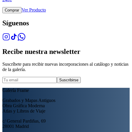
Ver Producto
Comprar
Síguenos
Recibe nuestra newsletter
Suscríbete para recibir nuevas incorporaciones al catálogo y noticias
de la galería.
Suscribirse
Galería Frame
Grabados y Mapas Antiguos
Obra Gráfica Moderna
Atlas y Libros de Viaje
c/ General Pardiñas, 69
28001 Madrid