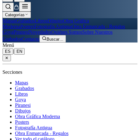
Categorías
Mapas
Grabados
Libros
Dibujos
Obra Gráfica
Moderna
Posters
Fotografía Antigua
Obra Enmarcada - Regalos
Goya
Piranesi
Novedades
Quiénes Somos
Sobre Nuestros
Grabados
Contacto
Buscar
…
Menú
|
ES
EN
✕
Secciones
Mapas
Grabados
Libros
Goya
Piranesi
Dibujos
Obra Gráfica Moderna
Posters
Fotografía Antigua
Obra Enmarcada - Regalos
Ver todo el catálogo