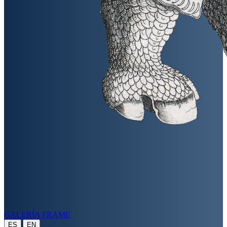
GALERÍA FRAME
|
ES
EN