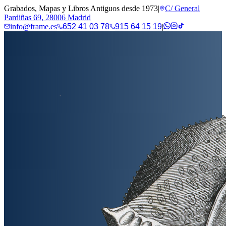
Grabados, Mapas y Libros Antiguos desde 1973
|
C/ General
Pardiñas 69, 28006 Madrid
info@frame.es
652 41 03 78
915 64 15 19
|