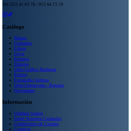
Tel: 652 41 03 78 / 915 64 15 19
Catálogo
Mapas
Grabados
Libros
Goya
Piranesi
Dibujos
Obra Gráfica Moderna
Posters
Fotografía Antigua
Obra Enmarcada - Regalos
Novedades
Información
Quiénes Somos
Sobre Nuestros Grabados
Condiciones de Compra
Contacto