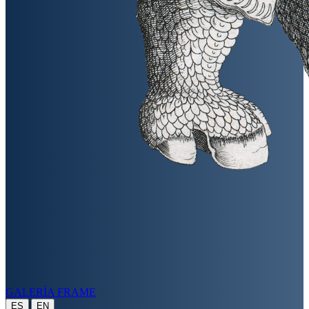
GALERÍA FRAME
|
ES
EN