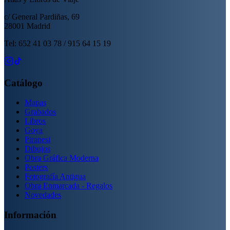
c/ General Pardiñas, 69
28001 Madrid
Tel: 652 41 03 78 / 915 64 15 19
Catálogo
Mapas
Grabados
Libros
Goya
Piranesi
Dibujos
Obra Gráfica Moderna
Posters
Fotografía Antigua
Obra Enmarcada - Regalos
Novedades
Información