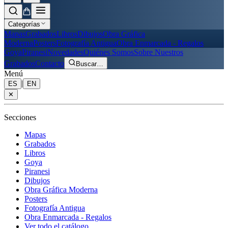
Categorías
Mapas
Grabados
Libros
Dibujos
Obra Gráfica
Moderna
Posters
Fotografía Antigua
Obra Enmarcada - Regalos
Goya
Piranesi
Novedades
Quiénes Somos
Sobre Nuestros
Grabados
Contacto
Buscar
…
Menú
|
ES
EN
✕
Secciones
Mapas
Grabados
Libros
Goya
Piranesi
Dibujos
Obra Gráfica Moderna
Posters
Fotografía Antigua
Obra Enmarcada - Regalos
Ver todo el catálogo