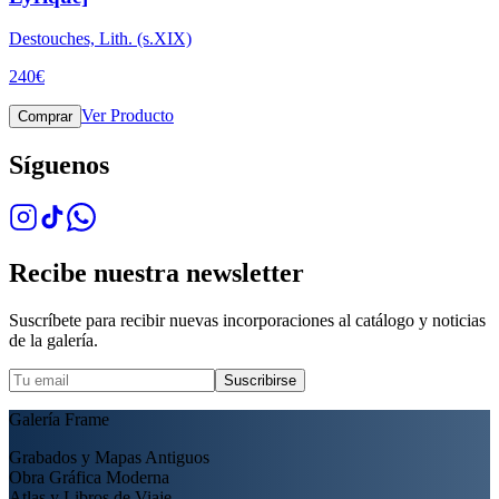
Destouches, Lith. (s.XIX)
240
€
Ver Producto
Comprar
Síguenos
Recibe nuestra newsletter
Suscríbete para recibir nuevas incorporaciones al catálogo y noticias
de la galería.
Suscribirse
Galería Frame
Grabados y Mapas Antiguos
Obra Gráfica Moderna
Atlas y Libros de Viaje