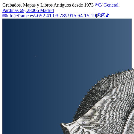
Grabados, Mapas y Libros Antiguos desde 1973
|
C/ General
Pardiñas 69, 28006 Madrid
info@frame.es
652 41 03 78
915 64 15 19
|