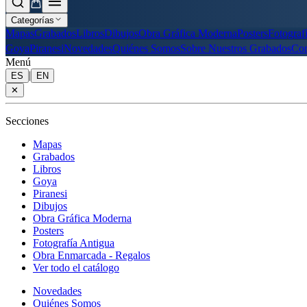
Categorías
Mapas
Grabados
Libros
Dibujos
Obra Gráfica Moderna
Posters
Fotograf
Goya
Piranesi
Novedades
Quiénes Somos
Sobre Nuestros Grabados
Con
Menú
|
ES
EN
✕
Secciones
Mapas
Grabados
Libros
Goya
Piranesi
Dibujos
Obra Gráfica Moderna
Posters
Fotografía Antigua
Obra Enmarcada - Regalos
Ver todo el catálogo
Novedades
Quiénes Somos