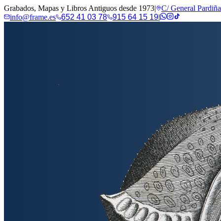
Grabados, Mapas y Libros Antiguos desde 1973
|
C/ General Pardiñ
info@frame.es
652 41 03 78
915 64 15 19
|