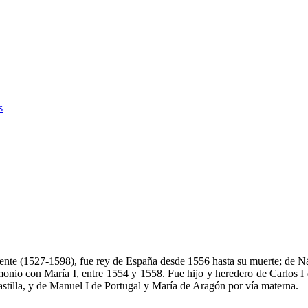
s
ente (1527-1598), fue rey de España desde 1556 hasta su muerte; de Ná
monio con María I, entre 1554 y 1558. Fue hijo y heredero de Carlos I
 Castilla, y de Manuel I de Portugal y María de Aragón por vía materna.