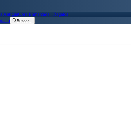
ía Antigua
Obra Enmarcada - Regalos
tacto
Buscar
…