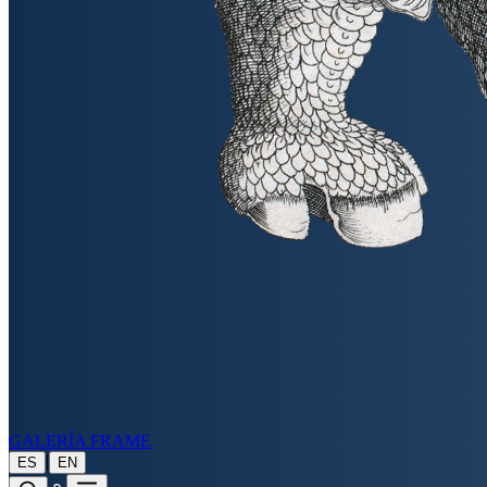
GALERÍA FRAME
|
ES
EN