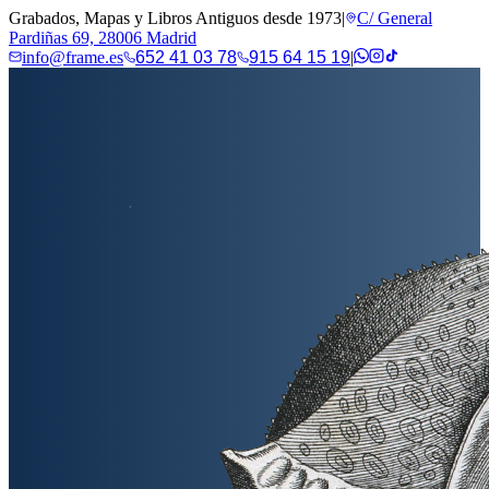
Grabados, Mapas y Libros Antiguos desde 1973
|
C/ General
Pardiñas 69, 28006 Madrid
info@frame.es
652 41 03 78
915 64 15 19
|