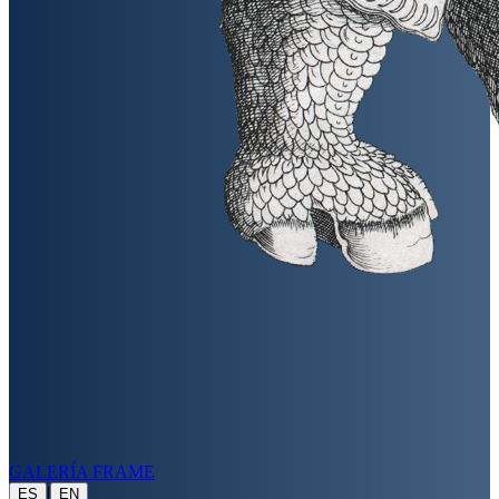
GALERÍA FRAME
|
ES
EN