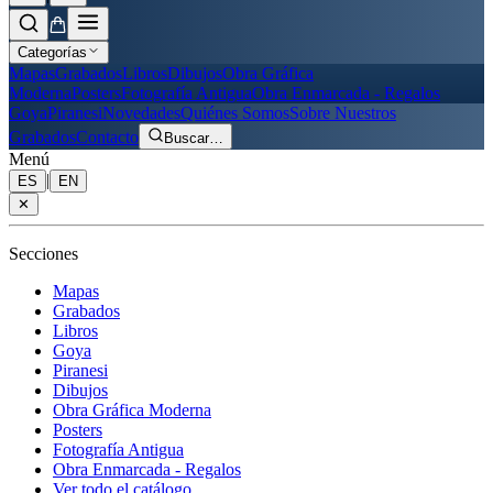
Categorías
Mapas
Grabados
Libros
Dibujos
Obra Gráfica
Moderna
Posters
Fotografía Antigua
Obra Enmarcada - Regalos
Goya
Piranesi
Novedades
Quiénes Somos
Sobre Nuestros
Grabados
Contacto
Buscar
…
Menú
|
ES
EN
✕
Secciones
Mapas
Grabados
Libros
Goya
Piranesi
Dibujos
Obra Gráfica Moderna
Posters
Fotografía Antigua
Obra Enmarcada - Regalos
Ver todo el catálogo