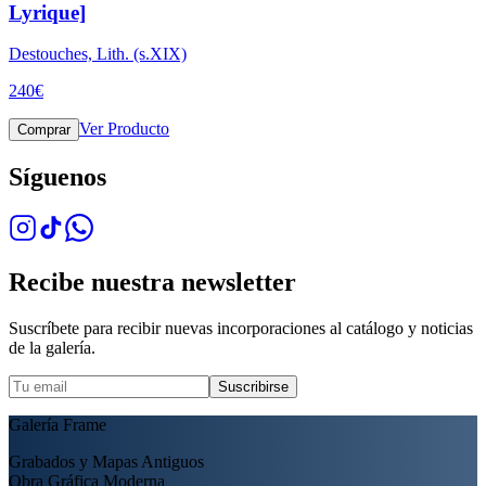
Lyrique]
Destouches, Lith. (s.XIX)
240
€
Ver Producto
Comprar
Síguenos
Recibe nuestra newsletter
Suscríbete para recibir nuevas incorporaciones al catálogo y noticias
de la galería.
Suscribirse
Galería Frame
Grabados y Mapas Antiguos
Obra Gráfica Moderna