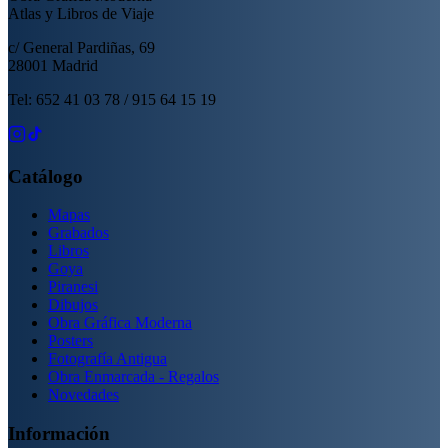
Atlas y Libros de Viaje
c/ General Pardiñas, 69
28001 Madrid
Tel: 652 41 03 78 / 915 64 15 19
Catálogo
Mapas
Grabados
Libros
Goya
Piranesi
Dibujos
Obra Gráfica Moderna
Posters
Fotografía Antigua
Obra Enmarcada - Regalos
Novedades
Información