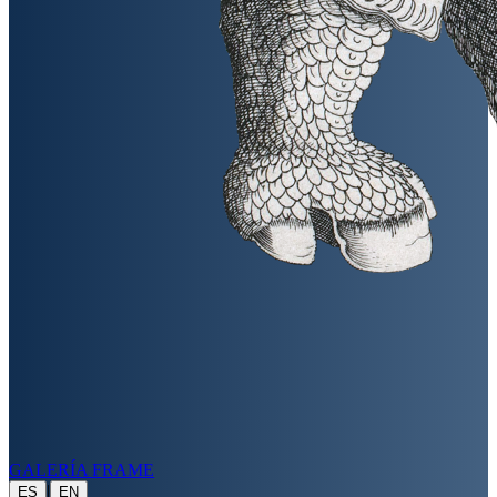
GALERÍA FRAME
|
ES
EN