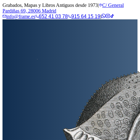
Grabados, Mapas y Libros Antiguos desde 1973
|
C/ General
Pardiñas 69, 28006 Madrid
info@frame.es
652 41 03 78
915 64 15 19
|