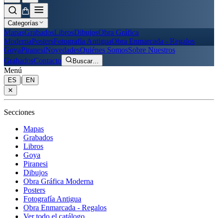
Categorías
Mapas
Grabados
Libros
Dibujos
Obra Gráfica
Moderna
Posters
Fotografía Antigua
Obra Enmarcada - Regalos
Goya
Piranesi
Novedades
Quiénes Somos
Sobre Nuestros
Grabados
Contacto
Buscar
…
Menú
|
ES
EN
✕
Secciones
Mapas
Grabados
Libros
Goya
Piranesi
Dibujos
Obra Gráfica Moderna
Posters
Fotografía Antigua
Obra Enmarcada - Regalos
Ver todo el catálogo