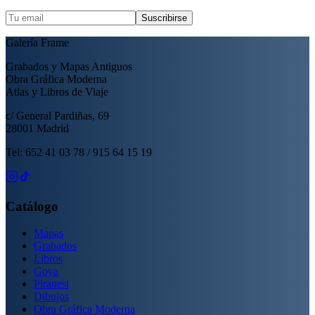
Suscribirse
Galería Frame
Grabados y Mapas Antiguos
Obra Gráfica Moderna
Atlas y Libros de Viaje
c/ General Pardiñas, 69
28001 Madrid
Tel: 652 41 03 78 / 915 64 15 19
Catálogo
Mapas
Grabados
Libros
Goya
Piranesi
Dibujos
Obra Gráfica Moderna