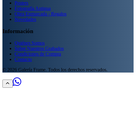
Posters
Fotografía Antigua
Obra Enmarcada - Regalos
Novedades
Información
Quiénes Somos
Sobre Nuestros Grabados
Condiciones de Compra
Contacto
©
2026
Galería Frame. Todos los derechos reservados.