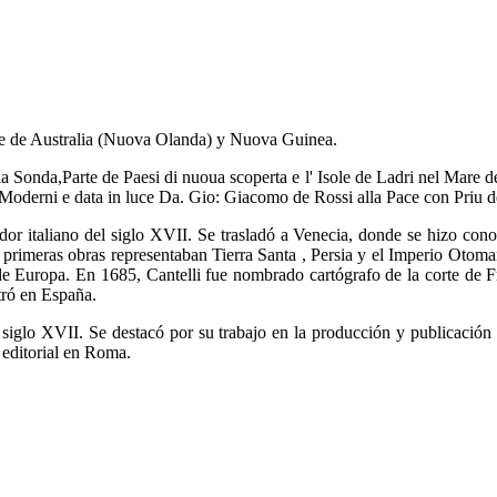
rte de Australia (Nuova Olanda) y Nuova Guinea.
ella Sonda,Parte de Paesi di nuoua scoperta e l' Isole de Ladri nel Mare 
ry Moderni e data in luce Da. Gio: Giacomo de Rossi alla Pace con Priu d
or italiano del siglo XVII. Se trasladó a Venecia, donde se hizo con
primeras obras representaban Tierra Santa , Persia y el Imperio Oto
es de Europa. En 1685, Cantelli fue nombrado cartógrafo de la corte d
tró en España.
siglo XVII. Se destacó por su trabajo en la producción y publicación
editorial en Roma.