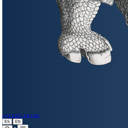
GALERÍA FRAME
|
ES
EN