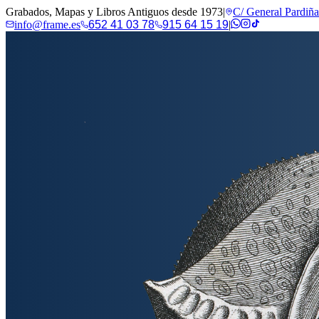
Grabados, Mapas y Libros Antiguos desde 1973
|
C/ General Pardiñ
info@frame.es
652 41 03 78
915 64 15 19
|