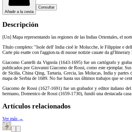
Consultar
Añadir a la cesta
Descripción
[Un] Mapa representando las regiones de las Indias Orientales, el no
Título completo: "Isole dell' India cioè le Molucche, le Filippine e d
Carte piu esatte con l'aggion-ta di nuoue notizie cauate da gl'Itinera
Giacomo Cantelli da Vignola (1643-1695) fue un cartógrafo y grabad
publicados por Giovanni Giacomo de Rossi, como este ejemplar. Sus 
de Sicilia, China Qing, Tartaria, Grecia, las Molucas, India y part
mapa de Serbia de 1689. No fue hasta sus últimos trabajos que se cen
Giacomo de Rossi (1627-1691) fue un grabador y editor italiano del 
hermano, Domenico de Rossi (1659-1730), fundó una destacada casa 
Artículos relacionados
Ver más →