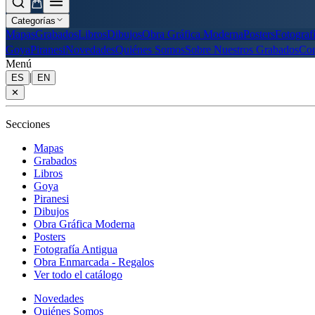
Categorías
Mapas
Grabados
Libros
Dibujos
Obra Gráfica Moderna
Posters
Fotograf
Goya
Piranesi
Novedades
Quiénes Somos
Sobre Nuestros Grabados
Con
Menú
|
ES
EN
✕
Secciones
Mapas
Grabados
Libros
Goya
Piranesi
Dibujos
Obra Gráfica Moderna
Posters
Fotografía Antigua
Obra Enmarcada - Regalos
Ver todo el catálogo
Novedades
Quiénes Somos