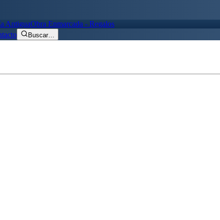
ía Antigua
Obra Enmarcada - Regalos
tacto
Buscar
…