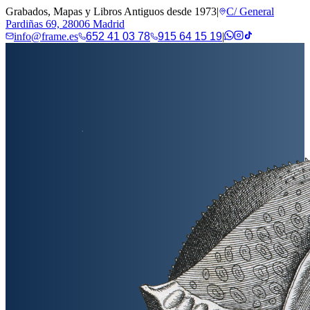
Grabados, Mapas y Libros Antiguos desde 1973
|
C/ General
Pardiñas 69, 28006 Madrid
info@frame.es
652 41 03 78
915 64 15 19
|