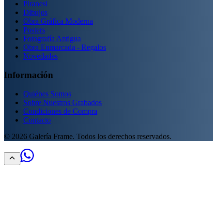
Piranesi
Dibujos
Obra Gráfica Moderna
Posters
Fotografía Antigua
Obra Enmarcada - Regalos
Novedades
Información
Quiénes Somos
Sobre Nuestros Grabados
Condiciones de Compra
Contacto
©
2026
Galería Frame. Todos los derechos reservados.