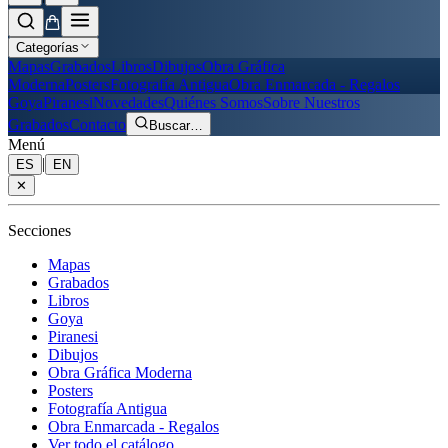
Categorías
Mapas
Grabados
Libros
Dibujos
Obra Gráfica
Moderna
Posters
Fotografía Antigua
Obra Enmarcada - Regalos
Goya
Piranesi
Novedades
Quiénes Somos
Sobre Nuestros
Grabados
Contacto
Buscar
…
Menú
|
ES
EN
✕
Secciones
Mapas
Grabados
Libros
Goya
Piranesi
Dibujos
Obra Gráfica Moderna
Posters
Fotografía Antigua
Obra Enmarcada - Regalos
Ver todo el catálogo