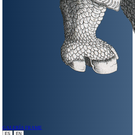
GALERÍA FRAME
|
ES
EN