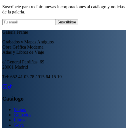
Suscríbete para recibir nuevas incorporaciones al catálogo y noticias
de la galería.
Suscribirse
Galería Frame
Grabados y Mapas Antiguos
Obra Gráfica Moderna
Atlas y Libros de Viaje
c/ General Pardiñas, 69
28001 Madrid
Tel: 652 41 03 78 / 915 64 15 19
Catálogo
Mapas
Grabados
Libros
Goya