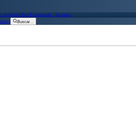
ía Antigua
Obra Enmarcada - Regalos
tacto
Buscar
…