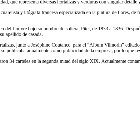
ad, que representa diversas hortalizas y verduras con singular detalle
elista y litógrafa francesa especializada en la pintura de flores, de fr
o del Louvre bajo su nombre de soltera, Pitet, de 1833 a 1836. Despué
u apellido de casada.
ortalizas,​ junto a Joséphine Coutance, para el “Album Vilmorin” edita
o se publicaba anualmente como publicidad de la empresa, por lo que re
ron 34 carteles en la segunda mitad del siglo XIX. Actualmente contamos