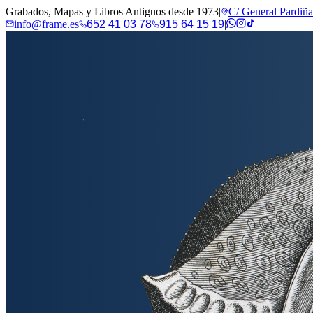
Grabados, Mapas y Libros Antiguos desde 1973
|
C/ General Pardiñ
info@frame.es
652 41 03 78
915 64 15 19
|