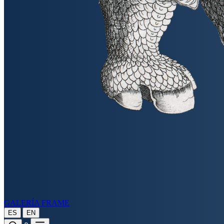
GALERÍA FRAME
|
ES
EN