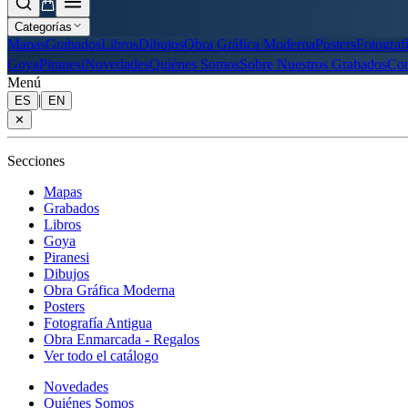
Categorías
Mapas
Grabados
Libros
Dibujos
Obra Gráfica Moderna
Posters
Fotograf
Goya
Piranesi
Novedades
Quiénes Somos
Sobre Nuestros Grabados
Con
Menú
|
ES
EN
✕
Secciones
Mapas
Grabados
Libros
Goya
Piranesi
Dibujos
Obra Gráfica Moderna
Posters
Fotografía Antigua
Obra Enmarcada - Regalos
Ver todo el catálogo
Novedades
Quiénes Somos