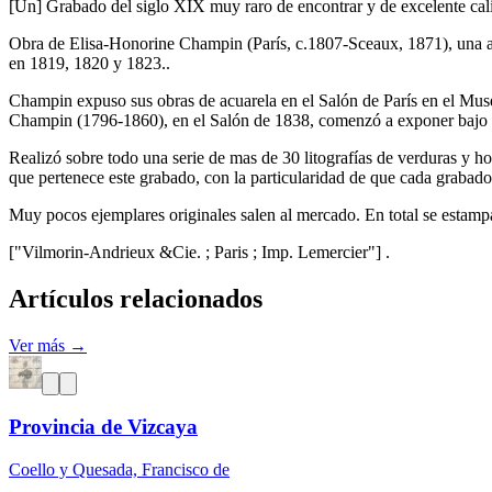
[Un] Grabado del siglo XIX muy raro de encontrar y de excelente calid
Obra de Elisa-Honorine Champin (París, c.1807-Sceaux, 1871), una acuar
en 1819, 1820 y 1823..
Champin expuso sus obras de acuarela en el Salón de París en el Muse
Champin (1796-1860), en el Salón de 1838, comenzó a exponer bajo s
Realizó sobre todo una serie de mas de 30 litografías de verduras y h
que pertenece este grabado, con la particularidad de que cada grabad
Muy pocos ejemplares originales salen al mercado. En total se estampa
["Vilmorin-Andrieux &Cie. ; Paris ; Imp. Lemercier"] .
Artículos relacionados
Ver más →
Provincia de Vizcaya
Coello y Quesada, Francisco de